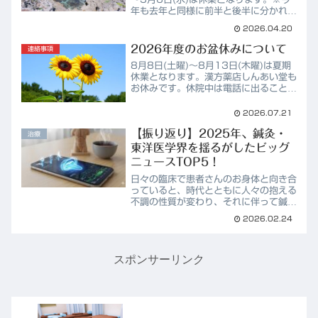
年も去年と同様に前半と後半に分かれて
います。連休の前後は大変混み合います
2026.04.20
ので、ご入用の方はお早めにご連絡下さ
い。休業中のお問い合わせは、LINE、
2026年度のお盆休みについて
連絡事項
Insta...
8月8日(土曜)～8月13日(木曜)は夏期
休業となります。漢方薬店しんあい堂も
お休みです。休院中は電話に出ることは
出来ませんが、お問い合わせフォーム、
LINE、SMS等からであれば対応可能で
2026.07.21
すので、お気軽にご連絡下さい。なお、
【振り返り】2025年、鍼灸・
長期休業の前後...
治療
東洋医学界を揺るがしたビッグ
ニュースTOP5！
日々の臨床で患者さんのお身体と向き合
っていると、時代とともに人々の抱える
不調の性質が変わり、それに伴って鍼灸
やマッサージといった伝統医療に求めら
2026.02.24
れる役割も大きく広がっているのを肌で
感じます。当院も気づけば開業から約
15年という月日が経ちまし...
スポンサーリンク