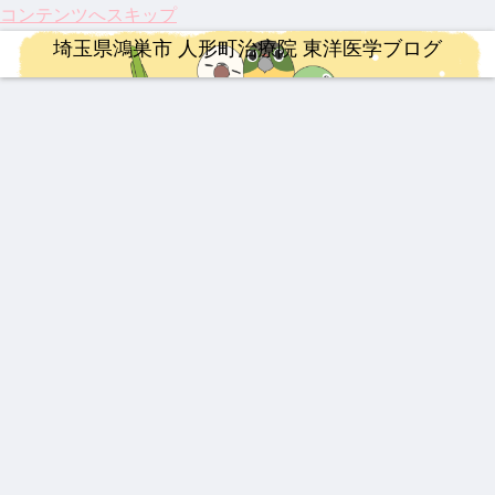
コンテンツへスキップ
埼玉県鴻巣市 人形町治療院 東洋医学ブログ
治療
婦人科疾患
ロードバイク
漢方薬
連絡事項
整形外科疾患
連絡事項
龍心
伝説
【イ
202
202
伝説
202
ゴー
の漢
ンプ
5年
6年4
の膏
6年
ルド
方湿
レ】
注目
月 料
薬 下
度の
SP
布 糾
MER
のサ
金改
呂膏
ゴー
新ミ
励根
IDA
プリ
定の
ルデ
治療
連絡事項
整形外科疾患
治療
漢方薬
婦人科疾患
婦人科疾患
ミズ
(キュ
SCU
メン
ご案
ンウ
乾燥
ウレ
LTU
ト ベ
内
ィー
祝！
202
激し
202
【熱
【振
乳腺
粉末
イコ
RA
スト
ク
保険
6年
い痛
5年
中
り返
炎、
HLP
ン)
RIM
3
適
度の
み、
人形
症】
り】
乳口
配合
400
応。
お盆
ぎっ
町治
生脈
202
炎に
筋ジ
休み
くり
療院
宝と
5
も糾
治療
治療
漢方薬
YNSA 山元式新頭針療法
スト
につ
腰に
来院
生脈
年、
励根
ロフ
いて
効く
疾患
散
古く
【膝
【20
最強
【追
ィ
漢方
ベス
て新
関節
26年
の牛
悼】
ー、
湿布
ト5
し
痛に
最
黄製
「鉄
3億
い！
希望
新】
品は
人」
円の
私た
の
つい
どれ
山元
遺伝
ちの
光】
に実
だ？
敏勝
子治
身近
国内
用化
！
先
療薬
な
初・
へ！
生。
「漢
半月
パー
休み
方
板の
キン
なき
薬」
再生
ソン
情熱
に起
医療
病の
と、
きた
が承
iPS
今だ
3つ
認！
細胞
から
の大