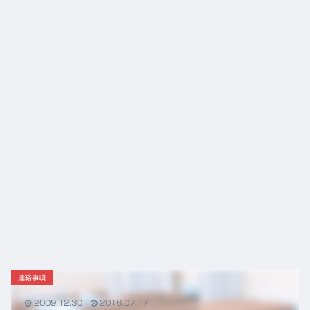
「富
治療
言え
ニュ
山の
と、
る唯
ース
薬」
東洋
一の
の
医学
心残
DNA
が果
り
と、
たす
これ
これ
から
から
の鍼
の役
灸の
割
役割
連絡事項
2009.12.30
2016.07.17