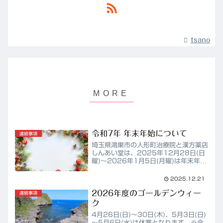
tsano
令和7年 年末年始について
連絡事項
埼玉県鴻巣市の人形町治療院と漢方薬店
しんあい堂は、2025年12月28日(日
曜)～2026年1月5日(月曜)は年末年始
のため休業となります。休院中は電話に
出ることが出来ませんが、お問い合わせ
2025.12.21
フォーム、LINE等であれば対応可能で
2026年度のゴールデンウィー
すので、お気...
連絡事項
ク
4月26日(日)～30日(木)、5月3日(日)
～5月6日(水)は休業となります。※今