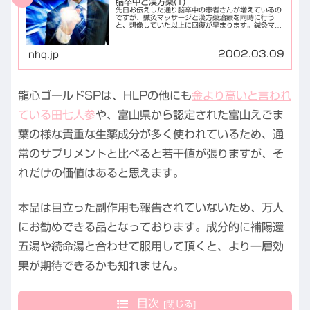
脳卒中と漢方薬(1)
先日お伝えした通り脳卒中の患者さんが増えているの
ですが、鍼灸マッサージと漢方薬治療を同時に行う
と、想像していた以上に回復が早まります。鍼灸マッ
サージ治療のみを施した場合の治療効果が5/10だと
すると、漢方薬を併用した場合は、8/10程度まで...
2002.03.09
nhq.jp
龍心ゴールドSPは、HLPの他にも
金より高いと言われ
ている田七人参
や、富山県から認定された富山えごま
葉の様な貴重な生薬成分が多く使われているため、通
常のサプリメントと比べると若干値が張りますが、そ
れだけの価値はあると思えます。
本品は目立った副作用も報告されていないため、万人
にお勧めできる品となっております。成分的に補陽還
五湯や続命湯と合わせて服用して頂くと、より一層効
果が期待できるかも知れません。
目次