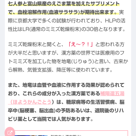
七人参と富山県産のえごま葉を加えたサプリメント
で、血栓溶解作用(血液サラサラ)が期待出来ます。
実
際に京都大学で多くの試験が行われており、HLPの活
性比はLR(通常のミミズ乾燥粉末)の30倍となります。
ミミズ乾燥粉末と聞くと、
「え～？！」
と思われる方
が大半だと思いますが、漢方薬の世界では医療用のフ
トミミズを加工した物を地竜(じりゅう)と言い、古来か
ら解熱、気管支拡張、降圧等に使われています。
また、地竜は血管や血液に作用する効果が認められて
おり、
これらの成分が入った漢方薬である
補陽還五湯
（ほようかんごとう
）は、糖尿病等の生活習慣病、脳
卒中(脳梗塞、脳出血)の予防あるいは、退院後のリハ
ビリ薬として当院では人気があります。