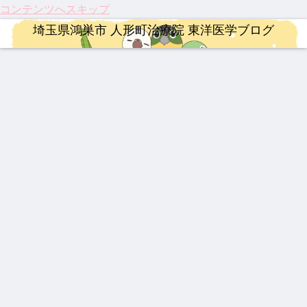
コンテンツへスキップ
埼玉県鴻巣市 人形町治療院 東洋医学ブログ
YNSA 山元式新頭針療法
治療
治療
婦人科疾患
婦人科疾患
整形外科疾患
治療
【追
龍心
【膝
乳腺
伝説
激し
【20
悼】
ゴー
関節
炎、
の漢
い痛
26年
「鉄
ルド
痛に
乳口
方湿
み、
最
人」
SP
希望
炎に
布 糾
ぎっ
新】
山元
新ミ
の
も糾
励根
くり
つい
ロードバイク
漢方薬
連絡事項
連絡事項
漢方薬
整形外科疾患
漢方薬
敏勝
ミズ
光】
励根
(キュ
腰に
に実
先
乾燥
国内
ウレ
効く
用化
【イ
【熱
202
202
最強
伝説
202
生。
粉末
初・
イコ
漢方
へ！
ンプ
中
6年
6年4
の牛
の膏
5年
休み
HLP
半月
ン)
湿布
パー
レ】
症】
度の
月 料
黄製
薬 下
注目
なき
配合
板の
キン
MER
生脈
お盆
金改
品は
呂膏
のサ
情熱
再生
ソン
IDA
宝と
休み
定の
どれ
プリ
と、
医療
病の
連絡事項
ロードバイク
治療
治療
SCU
生脈
につ
ご案
だ？
メン
今だ
が承
iPS
LTU
散
いて
内
！
ト ベ
から
認！
細胞
202
【ロ
202
祝！
RA
スト
言え
「富
治療
6年
ード
5年
保険
RIM
3
る唯
山の
と、
度の
バイ
人形
適
400
一の
薬」
東洋
ゴー
ク】
町治
応。
心残
の
医学
ルデ
202
療院
筋ジ
り
DNA
が果
ンウ
6年
来院
スト
と、
たす
ィー
第22
疾患
ロフ
これ
これ
ク
回
ベス
ィ
から
から
Mt.
ト5
ー、
の鍼
の役
富士
3億
灸の
割
ヒル
円の
役割
クラ
遺伝
イム
子治
療薬