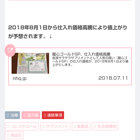
2018年8月1日から仕入れ価格高騰により値上がり
が予想されます。↓
龍心ゴールドSP、仕入れ価格高騰
血液サラサラサプリメントとして人気の高い『龍心ゴ
ールドSP』の仕入れ価格が、2018年8月1日より値
上がりします。
2018.07.11
nhq.jp
治療
漢方薬
連絡事項
コレステロール
サプリメント
新製品
生活習慣病
高血圧