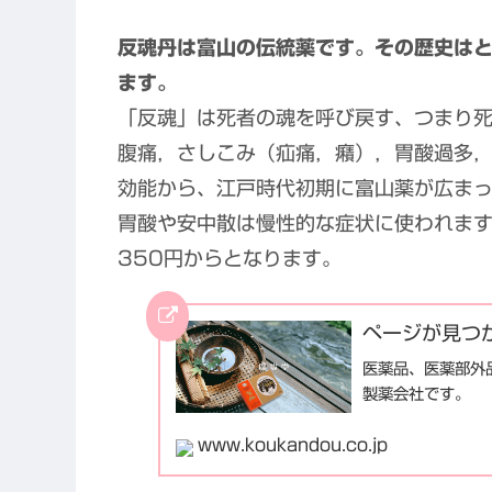
反魂丹は富山の伝統薬です。その歴史は
ます。
「反魂」は死者の魂を呼び戻す、つまり
腹痛，さしこみ（疝痛，癪），胃酸過多
効能から、江戸時代初期に富山薬が広ま
胃酸や安中散は慢性的な症状に使われま
350円からとなります。
ページが見つ
医薬品、医薬部外
製薬会社です。
www.koukandou.co.jp