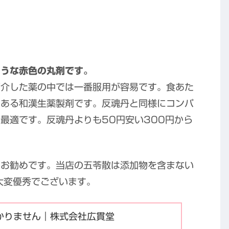
そうな赤色の丸剤です。
紹介した薬の中では一番服用が容易です。食あた
のある和漢生薬製剤です。反魂丹と同様にコンパ
最適です。反魂丹よりも50円安い300円から
もお勧めです。当店の五苓散は添加物を含まない
大変優秀でございます。
かりません｜株式会社広貫堂