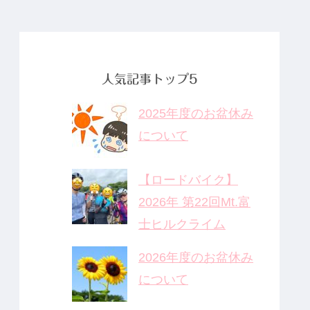
の薬」のDNA
と、これから
の鍼灸の役割
人気記事トップ5
2025年度のお盆休み
について
【ロードバイク】
2026年 第22回Mt.富
士ヒルクライム
2026年度のお盆休み
について