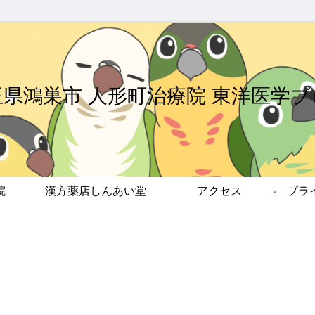
玉県鴻巣市 人形町治療院 東洋医学ブ
院
漢方薬店しんあい堂
アクセス
プラ