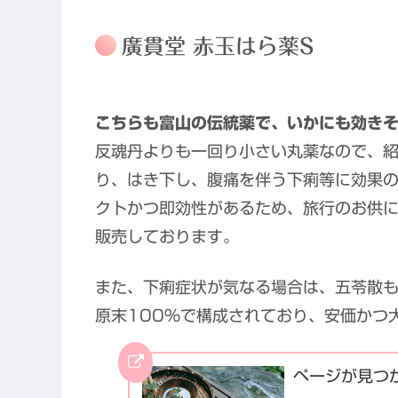
廣貫堂 赤玉はら薬S
こちらも富山の伝統薬で、いかにも効き
反魂丹よりも一回り小さい丸薬なので、
り、はき下し、腹痛を伴う下痢等に効果
クトかつ即効性があるため、旅行のお供に
販売しております。
また、下痢症状が気なる場合は、五苓散
原末100%で構成されており、安価かつ
ページが見つ