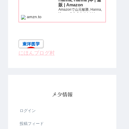
Hanna, Hanna |本 | 通
販 | Amazon
Amazonで山元敏勝, Hanna,
Hannaのあきらめなけれ
amzn.to
ば、痛みも、麻痺も、必ず治
る! (いきいき健康シリー
ズ)。アマゾンならポイント
還元本が多数。山元敏勝,
Hanna, Hanna作品ほか、お
急ぎ便対象商品は当日お届け
も可能。...
にほんブログ村
メタ情報
ログイン
投稿フィード