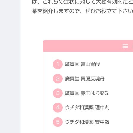
は、これらの症状に対して大変有効的だと
薬を紹介しますので、ぜひお役立て下さ
廣貫堂 富山胃酸
廣貫堂 胃腸反魂丹
廣貫堂 赤玉はら薬S
ウチダ和漢薬 理中丸
ウチダ和漢薬 安中散