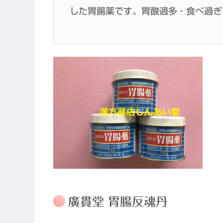
した胃腸薬です。胃酸過多・食べ過ぎ
廣貫堂 胃腸反魂丹