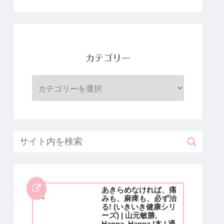
カテゴリー
あきらめなければ、痛
みも、麻痺も、必ず治
る! (いきいき健康シリ
ーズ) | 山元敏勝,