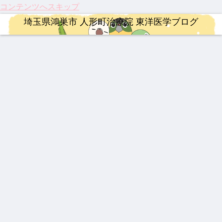
コンテンツへスキップ
埼玉県鴻巣市 人形町治療院 東洋医学ブログ
治療
治療
整形外科疾患
婦人科疾患
漢方薬
ロードバイク
治療
【20
【膝
激し
伝説
最強
【ロ
龍心
26年
関節
い痛
の漢
の牛
ード
ゴー
最
痛に
み、
方湿
黄製
バイ
ルド
新】
希望
ぎっ
布 糾
品は
ク】
SP
つい
の
くり
励根
どれ
202
新ミ
YNSA 山元式新頭針療法
連絡事項
ロードバイク
婦人科疾患
治療
連絡事項
漢方薬
に実
光】
腰に
(キュ
だ？
6年
ミズ
用化
国内
効く
ウレ
！
第22
乾燥
【追
202
【イ
【振
祝！
202
202
へ！
初・
漢方
イコ
回
粉末
悼】
6年
ンプ
り返
保険
6年
5年
パー
半月
湿布
ン)
Mt.
HLP
「鉄
度の
レ】
り】
適
度の
注目
キン
板の
富士
配合
人」
ゴー
MER
202
応。
お盆
のサ
ソン
再生
ヒル
山元
ルデ
IDA
5
筋ジ
休み
プリ
病の
医療
クラ
整形外科疾患
治療
漢方薬
連絡事項
敏勝
ンウ
SCU
年、
スト
につ
メン
iPS
が承
イム
先
ィー
LTU
古く
ロフ
いて
ト ベ
細胞
認！
伝説
202
【熱
202
生。
ク
RA
て新
ィ
スト
治療
「富
の膏
5年
中
6年4
休み
RIM
し
ー、
3
と、
山の
薬 下
人形
症】
月 料
なき
400
い！
3億
東洋
薬」
呂膏
町治
生脈
金改
情熱
私た
円の
医学
の
療院
宝と
定の
と、
ちの
遺伝
が果
DNA
来院
生脈
ご案
今だ
身近
子治
たす
と、
疾患
散
内
から
な
療薬
これ
これ
ベス
言え
「漢
から
から
ト5
る唯
方
の役
の鍼
一の
薬」
割
灸の
心残
に起
役割
り
きた
3つ
の大