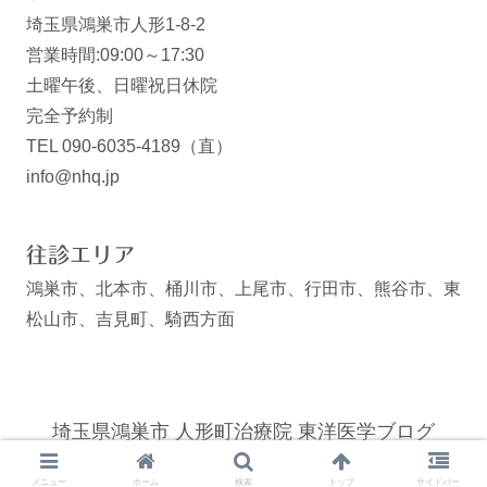
埼玉県鴻巣市人形1-8-2
営業時間:09:00～17:30
土曜午後、日曜祝日休院
完全予約制
TEL 090-6035-4189（直）
info@nhq.jp
往診エリア
鴻巣市、北本市、桶川市、上尾市、行田市、熊谷市、東
松山市、吉見町、騎西方面
埼玉県鴻巣市 人形町治療院 東洋医学ブログ
© 2008 埼玉県鴻巣市 人形町治療院 東洋医学ブログ.
メニュー
ホーム
検索
トップ
サイドバー