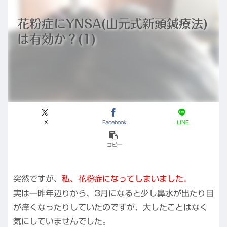
花粉症にYNSA(山元式新頭鍼療法)
は有効か？(1)
X
Facebook
LINE
コピー
突然ですが、
私、花粉症になってしまいました。
実は一昨年辺りから、3月になると少し鼻水が出たり目
が痒くなったりしていたのですが、大したことはなく
気にしていませんでした。