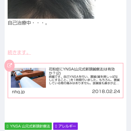
自己治療中・・・。
続きます。
花粉症にYNSA(山元式新頭鍼療法)は有効
か？(2)
続編です。自己YNSAを行い、置鍼(鍼を挿しっぱな
しにすること。)を1時間行いました。もちろん、置鍼
している間の痛みはありません。抜鍼後も鼻水が止ま
っており、その日は問題なく過ごしていたのですが、
翌日になると症状がぶり返してしまいました。Y...
2018.02.24
nhq.jp
YNSA 山元式新頭針療法
アレルギー