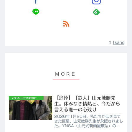
tsano
【追悼】「鉄人」山元敏勝先
YNSA 山元式新頭針療法
生。休みなき情熱と、今だから
言える唯一の心残り
2026年1月20日、私たちが仰ぎ見て
きた巨星、山元敏勝先生が永眠されまし
た。YNSA（山元式新頭鍼療法）の創
始者として、世界中の難病患者に光を届