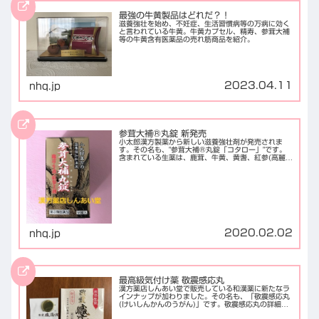
最強の牛黄製品はどれだ？！
滋養強壮を始め、不妊症、生活習慣病等の万病に効く
と言われている牛黄。牛黄カプセル、精寿、参茸大補
等の牛黄含有医薬品の売れ筋商品を紹介。
2023.04.11
nhq.jp
参茸大補®丸錠 新発売
小太郎漢方製薬から新しい滋養強壮剤が発売されま
す。その名も、"参茸大補®丸錠「コタロー」"です。
含まれている生薬は、鹿茸、牛黄、黄耆、紅参(高麗人
参を蒸して乾燥させた物。)で、動物製剤を含んだ滋養
強壮効果に特化したものとなります。パッケージ...
2020.02.02
nhq.jp
最高級気付け薬 敬震感応丸
漢方薬店しんあい堂で販売している和漢薬に新たなラ
インナップが加わりました。その名も、「敬震感応丸
(けいしんかんのうがん)」です。敬震感応丸の詳細敬
震感応丸は、牛黄、人参、センソ、沈香、サフラン、