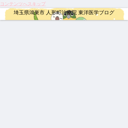
コンテンツへスキップ
埼玉県鴻巣市 人形町治療院 東洋医学ブログ
治療
連絡事項
整形外科疾患
漢方薬
治療
漢方薬
治療
龍心
202
激し
【熱
【膝
最強
【振
ゴー
6年
い痛
中
関節
の牛
り返
ルド
度の
み、
症】
痛に
黄製
り】
SP
お盆
ぎっ
生脈
希望
品は
202
新ミ
休み
くり
宝と
の
どれ
5
漢方薬
治療
治療
整形外科疾患
YNSA 山元式新頭針療法
治療
連絡事項
ミズ
につ
腰に
生脈
光】
だ？
年、
乾燥
いて
効く
散
国内
！
科学
202
【20
202
伝説
【追
祝！
202
粉末
漢方
初・
が証
5年
26年
5年
の膏
悼】
保険
6年4
HLP
湿布
半月
明し
注目
最
人形
薬 下
「鉄
適
月 料
配合
板の
た
のサ
新】
町治
呂膏
人」
応。
金改
再生
「鍼
プリ
つい
療院
山元
筋ジ
定の
医療
灸」
婦人科疾患
ロードバイク
婦人科疾患
ロードバイク
メン
に実
来院
敏勝
スト
ご案
が承
のス
ト ベ
用化
疾患
先
ロフ
内
認！
ゴい
伝説
【イ
乳腺
【ロ
スト
へ！
ベス
生。
ィ
「富
力！
の漢
ンプ
炎、
ード
3
パー
ト5
休み
ー、
山の
知っ
方湿
レ】
乳口
バイ
キン
なき
3億
薬」
てお
布 糾
MER
炎に
ク】
ソン
情熱
円の
の
きた
励根
IDA
も糾
202
病の
と、
遺伝
DNA
い3
(キュ
SCU
励根
6年
iPS
今だ
子治
と、
つの
ウレ
LTU
第22
細胞
から
療薬
これ
最新
イコ
RA
回
治療
言え
から
ニュ
ン)
RIM
Mt.
と、
る唯
の鍼
ース
400
富士
東洋
一の
灸の
ヒル
医学
心残
役割
クラ
が果
り
イム
たす
これ