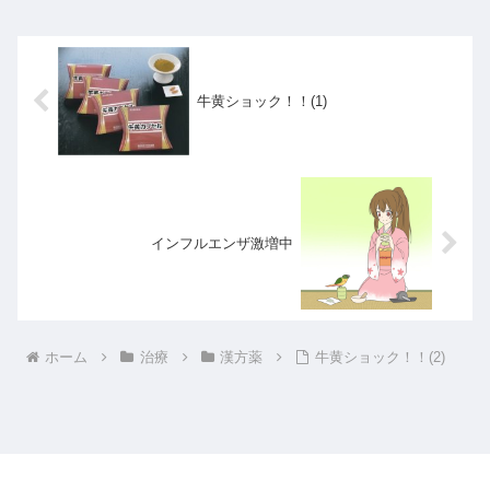
牛黄ショック！！(1)
インフルエンザ激増中
ホーム
治療
漢方薬
牛黄ショック！！(2)