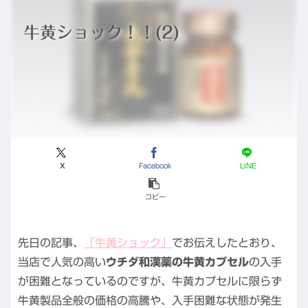
牛黄ショック！！(2)
X
Facebook
LINE
コピー
先日の記事、
「牛黄ショック」
でお伝えしたとおり、
当店で人気の高い
ウチダ和漢薬の牛黄カプセル
の入手
が困難となっているのですが、牛黄カプセルに限らず
牛黄製品全般の価格の高騰や、入手困難な状態が発生