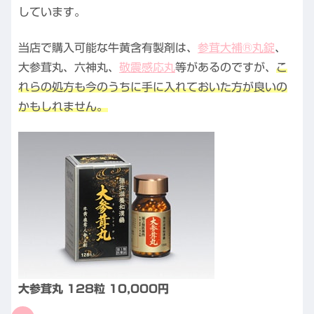
しています。
当店で購入可能な牛黄含有製剤は、
参茸大補®丸錠
、
大参茸丸、六神丸、
敬震感応丸
等があるのですが、
こ
れらの処方も今のうちに手に入れておいた方が良いの
かもしれません。
大参茸丸 128粒 10,000円