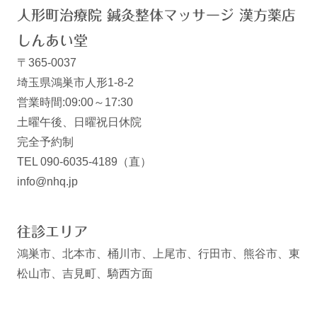
人形町治療院 鍼灸整体マッサージ 漢方薬店
しんあい堂
〒365-0037
埼玉県鴻巣市人形1-8-2
営業時間:09:00～17:30
土曜午後、日曜祝日休院
完全予約制
TEL 090-6035-4189（直）
info@nhq.jp
往診エリア
鴻巣市、北本市、桶川市、上尾市、行田市、熊谷市、東
松山市、吉見町、騎西方面