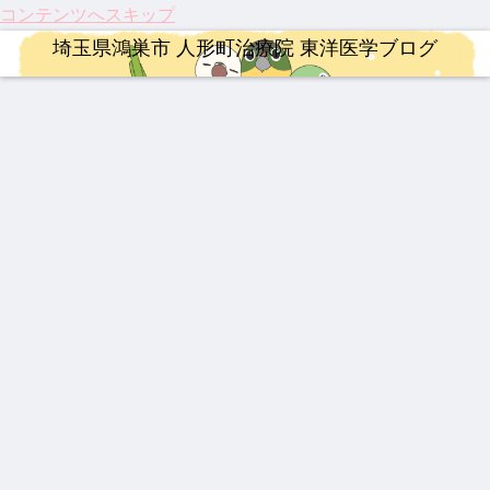
コンテンツへスキップ
埼玉県鴻巣市 人形町治療院 東洋医学ブログ
連絡事項
治療
漢方薬
ロードバイク
漢方薬
治療
整形外科疾患
202
【20
202
【イ
【熱
【膝
激し
6年4
26年
5年
ンプ
中
関節
い痛
月 料
最
注目
レ】
症】
痛に
み、
金改
新】
のサ
MER
生脈
希望
ぎっ
定の
つい
プリ
IDA
宝と
の
くり
YNSA 山元式新頭針療法
整形外科疾患
治療
治療
婦人科疾患
治療
婦人科疾患
ご案
に実
メン
SCU
生脈
光】
腰に
内
用化
ト ベ
LTU
散
国内
効く
【追
伝説
202
【振
伝説
龍心
乳腺
へ！
スト
RA
初・
漢方
悼】
の膏
5年
り返
の漢
ゴー
炎、
パー
3
RIM
半月
湿布
「鉄
薬 下
人形
り】
方湿
ルド
乳口
キン
400
板の
人」
呂膏
町治
202
布 糾
SP
炎に
ソン
再生
山元
療院
5
励根
新ミ
も糾
病の
医療
ロードバイク
治療
漢方薬
連絡事項
敏勝
来院
年、
(キュ
ミズ
励根
iPS
が承
先
疾患
科学
ウレ
乾燥
細胞
認！
【ロ
祝！
最強
202
生。
ベス
が証
イコ
粉末
治療
「富
ード
保険
の牛
6年
休み
ト5
明し
ン)
HLP
と、
山の
バイ
適
黄製
度の
なき
た
配合
東洋
薬」
ク】
応。
品は
お盆
情熱
「鍼
医学
の
202
筋ジ
どれ
休み
と、
灸」
が果
DNA
6年
スト
だ？
につ
今だ
のス
たす
と、
第22
ロフ
！
いて
から
ゴい
これ
これ
回
ィ
言え
力！
から
から
Mt.
ー、
る唯
知っ
の役
の鍼
富士
3億
一の
てお
割
灸の
ヒル
円の
心残
きた
役割
クラ
遺伝
り
い3
イム
子治
つの
療薬
最新