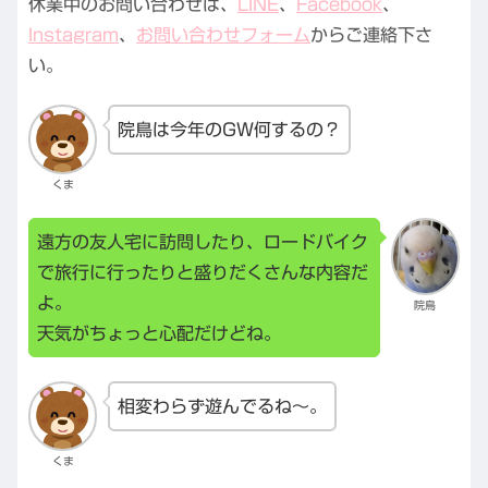
休業中のお問い合わせは、
LINE
、
Facebook
、
Instagram
、
お問い合わせフォーム
からご連絡下さ
い。
院鳥は今年のGW何するの？
くま
遠方の友人宅に訪問したり、ロードバイク
で旅行に行ったりと盛りだくさんな内容だ
よ。
院鳥
天気がちょっと心配だけどね。
相変わらず遊んでるね～。
くま