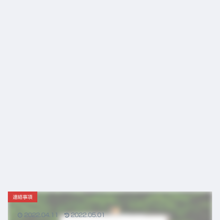
「漢
「富
方
山の
薬」
薬」
に起
の
きた
DNA
3つ
と、
の大
これ
ニュ
から
ース
の鍼
灸の
役割
連絡事項
2022.04.11
2022.05.01