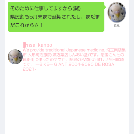
そのために仕事してますから(謎)
県民割も5月末まで延期されたし、まだま
だこれからさ！
院鳥
ynsa_kanpo
We provide traditional Japanese medicine.
埼玉県鴻巣
市 人形町治療院(漢方薬店しんあい堂)です。患者さんとの
連絡用に作ったのですが、院鳥の私物化が激しい今日此頃
です。
—BIKE—
GIANT 2004-2020
DE ROSA
2021-