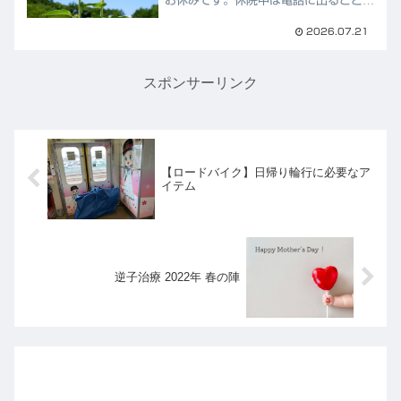
お休みです。休院中は電話に出ることは
出来ませんが、お問い合わせフォーム、
LINE、SMS等からであれば対応可能で
2026.07.21
すので、お気軽にご連絡下さい。なお、
長期休業の前後...
スポンサーリンク
【ロードバイク】日帰り輪行に必要なア
イテム
逆子治療 2022年 春の陣