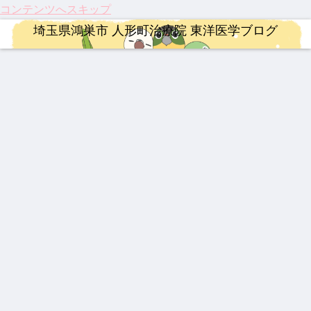
コンテンツへスキップ
埼玉県鴻巣市 人形町治療院 東洋医学ブログ
漢方薬
治療
漢方薬
連絡事項
ロードバイク
治療
治療
【熱
202
202
202
【イ
【20
龍心
中
5年
5年
6年4
ンプ
26年
ゴー
症】
人形
注目
月 料
レ】
最
ルド
生脈
町治
のサ
金改
MER
新】
SP
宝と
療院
プリ
定の
IDA
つい
新ミ
整形外科疾患
YNSA 山元式新頭針療法
治療
連絡事項
漢方薬
整形外科疾患
婦人科疾患
生脈
来院
メン
ご案
SCU
に実
ミズ
散
疾患
ト ベ
内
LTU
用化
乾燥
激し
【追
祝！
202
最強
伝説
伝説
ベス
スト
RA
へ！
粉末
い痛
悼】
保険
6年
の牛
の膏
の漢
ト5
3
RIM
パー
HLP
み、
「鉄
適
度の
黄製
薬 下
方湿
400
キン
配合
ぎっ
人」
応。
お盆
品は
呂膏
布 糾
ソン
くり
山元
筋ジ
休み
どれ
励根
病の
ロードバイク
婦人科疾患
連絡事項
治療
腰に
敏勝
スト
につ
だ？
(キュ
iPS
効く
先
ロフ
いて
！
ウレ
細胞
【ロ
【振
202
【膝
漢方
生。
ィ
イコ
治療
ード
り返
6年
関節
湿布
休み
ー、
ン)
と、
バイ
り】
度の
痛に
なき
3億
東洋
ク】
202
ゴー
希望
情熱
円の
医学
202
5
ルデ
の
と、
遺伝
が果
6年
年、
ンウ
光】
今だ
子治
たす
第22
古く
ィー
国内
から
療薬
これ
回
て新
ク
初・
言え
から
Mt.
し
半月
る唯
の役
富士
い！
板の
一の
割
ヒル
私た
再生
心残
クラ
ちの
医療
り
イム
身近
が承
な
認！