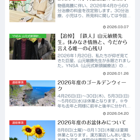
物価高騰に伴い、2026年4月から60
分治療の料金を改定致します。30分治
療、小児はり、所見料に関しては今回の
改定は対象外となります。旧料金
(2026年3月末まで)60分治療：
2026.03.07
5,500円新料金(2026年4月1日か
【追悼】「鉄人」山元敏勝先
ら)60分治療：6,00...
YNSA 山元式新頭針療法
生。休みなき情熱と、今だから
言える唯一の心残り
2026年1月20日、私たちが仰ぎ見て
きた巨星、山元敏勝先生が永眠されまし
た。YNSA（山元式新頭鍼療法）の創
始者として、世界中の難病患者に光を届
2026.01.26
けてこられた先生。YMSA学会メンバ
ーとして、先生のすぐ傍でその熱量を肌
2026年度のゴールデンウィー
連絡事項
で感じられたことは、私...
ク
4月26日(日)～30日(木)、5月3日(日)
～5月6日(水)は休業となります。※今
年も去年と同様に前半と後半に分かれて
います。連休の前後は大変混み合います
2026.04.20
ので、ご入用の方はお早めにご連絡下さ
い。休業中のお問い合わせは、LINE、
2026年度のお盆休みについて
連絡事項
Insta...
8月8日(土曜)～8月13日(木曜)は夏期
休業となります。漢方薬店しんあい堂も