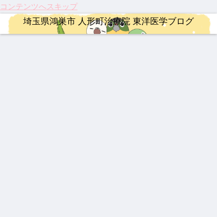
コンテンツへスキップ
埼玉県鴻巣市 人形町治療院 東洋医学ブログ
ロードバイク
整形外科疾患
治療
漢方薬
治療
治療
治療
【ロ
激し
【振
【熱
【20
202
龍心
ード
い痛
り返
中
26年
5年
ゴー
バイ
み、
り】
症】
最
人形
ルド
ク】
ぎっ
202
生脈
新】
町治
SP
202
くり
5
宝と
つい
療院
新ミ
漢方薬
治療
婦人科疾患
治療
ロードバイク
整形外科疾患
婦人科疾患
6年
腰に
年、
生脈
に実
来院
ミズ
第22
効く
科学
散
用化
疾患
乾燥
最強
【膝
乳腺
祝！
【イ
伝説
伝説
回
漢方
が証
へ！
ベス
粉末
の牛
関節
炎、
保険
ンプ
の膏
の漢
Mt.
湿布
明し
パー
ト5
HLP
黄製
痛に
乳口
適
レ】
薬 下
方湿
富士
た
キン
配合
品は
希望
炎に
応。
MER
呂膏
布 糾
ヒル
「鍼
ソン
どれ
の
も糾
筋ジ
IDA
励根
クラ
灸」
病の
漢方薬
YNSA 山元式新頭針療法
連絡事項
連絡事項
だ？
光】
励根
スト
SCU
(キュ
イム
のス
iPS
！
国内
ロフ
LTU
ウレ
ゴい
細胞
202
【追
202
202
初・
ィ
RA
イコ
力！
治療
5年
悼】
6年4
6年
半月
ー、
RIM
ン)
知っ
と、
注目
「鉄
月 料
度の
板の
3億
400
てお
東洋
のサ
人」
金改
お盆
再生
円の
きた
医学
プリ
山元
定の
休み
医療
遺伝
い3
が果
メン
敏勝
ご案
につ
が承
子治
つの
たす
ト ベ
先
内
いて
認！
療薬
最新
これ
スト
生。
「富
ニュ
から
3
休み
山の
ース
の役
なき
薬」
割
情熱
の
と、
DNA
今だ
と、
から
これ