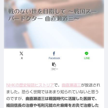
戦のない世を目指して ～戦国スー
パードクター 曲直瀬道三～
X
Facebook
LINE
コピー
NHKの歴史秘話ヒストリア
で、
曲直瀬道三
が放送され
ました。恐らく世間ではあまり知られていないと思う
のですが、
曲直瀬道三は戦国時代に活躍した医師で、
織田信長の治療や毛利元就の片麻痺をお灸で治療した