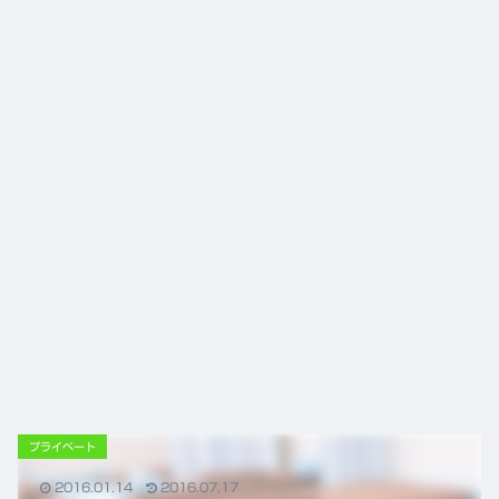
言え
から
る唯
の鍼
一の
灸の
心残
役割
り
プライベート
2016.01.14
2016.07.17