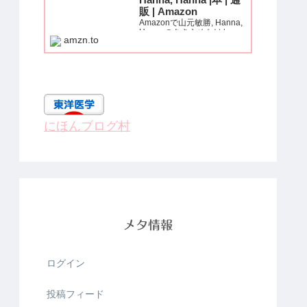
Hanna, Hanna |本 | 通
販 | Amazon
Amazonで山元敏勝, Hanna,
Hannaのあきらめなけれ
amzn.to
ば、痛みも、麻痺も、必ず治
る! (いきいき健康シリー
ズ)。アマゾンならポイント
還元本が多数。山元敏勝,
Hanna, Hanna作品ほか、お
急ぎ便対象商品は当日お届け
も可能。...
にほんブログ村
メタ情報
ログイン
投稿フィード