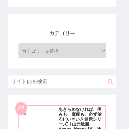
カテゴリー
あきらめなければ、痛
みも、麻痺も、必ず治
る! (いきいき健康シリ
ーズ) | 山元敏勝,