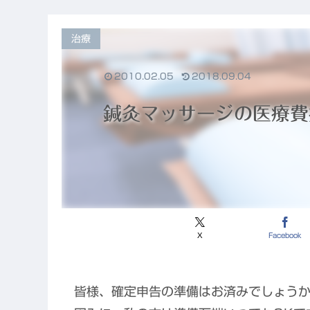
唯一の心残り
と、東洋医学
が果たすこれ
からの役割
治療
2010.02.05
2018.09.04
鍼灸マッサージの医療費
X
Facebook
皆様、確定申告の準備はお済みでしょう