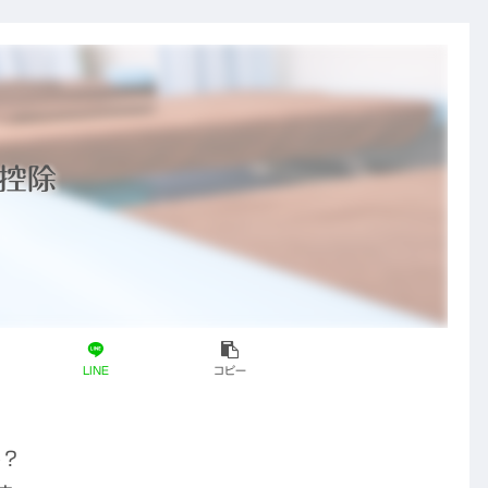
控除
LINE
コピー
か？