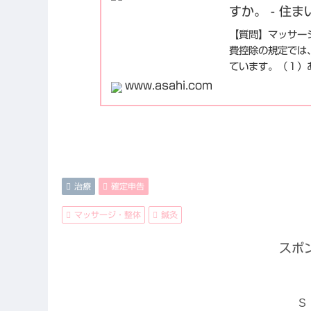
すか。 - 住
【質問】マッサー
費控除の規定では
ています。（１）
る法律に
www.asahi.com
治療
確定申告
マッサージ・整体
鍼灸
スポ