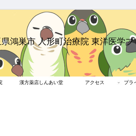
玉県鴻巣市 人形町治療院 東洋医学ブ
院
漢方薬店しんあい堂
アクセス
プラ