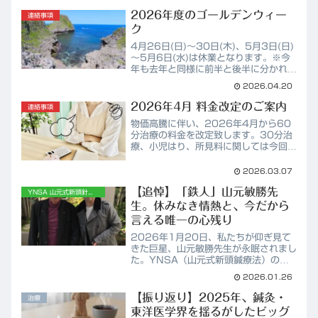
2026年度のゴールデンウィー
連絡事項
ク
4月26日(日)～30日(木)、5月3日(日)
～5月6日(水)は休業となります。※今
年も去年と同様に前半と後半に分かれて
います。連休の前後は大変混み合います
2026.04.20
ので、ご入用の方はお早めにご連絡下さ
い。休業中のお問い合わせは、LINE、
2026年4月 料金改定のご案内
連絡事項
Insta...
物価高騰に伴い、2026年4月から60
分治療の料金を改定致します。30分治
療、小児はり、所見料に関しては今回の
改定は対象外となります。旧料金
(2026年3月末まで)60分治療：
2026.03.07
5,500円新料金(2026年4月1日か
【追悼】「鉄人」山元敏勝先
ら)60分治療：6,00...
YNSA 山元式新頭針療法
生。休みなき情熱と、今だから
言える唯一の心残り
2026年1月20日、私たちが仰ぎ見て
きた巨星、山元敏勝先生が永眠されまし
た。YNSA（山元式新頭鍼療法）の創
始者として、世界中の難病患者に光を届
2026.01.26
けてこられた先生。YMSA学会メンバ
ーとして、先生のすぐ傍でその熱量を肌
【振り返り】2025年、鍼灸・
治療
で感じられたことは、私...
東洋医学界を揺るがしたビッグ