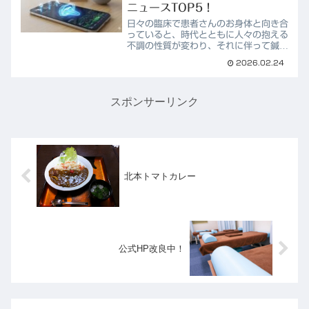
ニュースTOP5！
日々の臨床で患者さんのお身体と向き合
っていると、時代とともに人々の抱える
不調の性質が変わり、それに伴って鍼灸
やマッサージといった伝統医療に求めら
2026.02.24
れる役割も大きく広がっているのを肌で
感じます。当院も気づけば開業から約
15年という月日が経ちまし...
スポンサーリンク
北本トマトカレー
公式HP改良中！