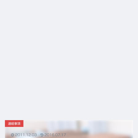
「富
から
山の
の役
薬」
割
の
DNA
と、
これ
から
の鍼
灸の
役割
連絡事項
2011.12.03
2016.07.17