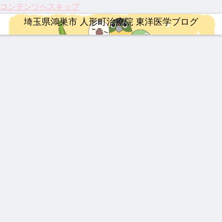
コンテンツへスキップ
埼玉県鴻巣市 人形町治療院 東洋医学ブログ
治療
漢方薬
連絡事項
漢方薬
治療
ロードバイク
治療
202
【熱
202
202
【振
【ロ
龍心
5年
中
6年
5年
り返
ード
ゴー
人形
症】
度の
注目
り】
バイ
ルド
町治
生脈
お盆
のサ
202
ク】
SP
療院
宝と
休み
プリ
5
202
新ミ
整形外科疾患
YNSA 山元式新頭針療法
婦人科疾患
連絡事項
治療
治療
婦人科疾患
来院
生脈
につ
メン
年、
6年
ミズ
疾患
散
いて
ト ベ
科学
第22
乾燥
激し
【追
乳腺
202
祝！
【20
伝説
ベス
スト
が証
回
粉末
い痛
悼】
炎、
6年4
保険
26年
の漢
ト5
3
明し
Mt.
HLP
み、
「鉄
乳口
月 料
適
最
方湿
た
富士
配合
ぎっ
人」
炎に
金改
応。
新】
布 糾
「鍼
ヒル
くり
山元
も糾
定の
筋ジ
つい
励根
灸」
クラ
整形外科疾患
治療
ロードバイク
漢方薬
腰に
敏勝
励根
ご案
スト
に実
(キュ
のス
イム
効く
先
内
ロフ
用化
ウレ
ゴい
伝説
【膝
【イ
最強
漢方
生。
ィ
へ！
イコ
力！
の膏
関節
ンプ
の牛
湿布
休み
ー、
パー
ン)
知っ
薬 下
痛に
レ】
黄製
なき
3億
キン
てお
呂膏
希望
MER
品は
情熱
円の
ソン
きた
の
IDA
どれ
と、
遺伝
病の
い3
光】
SCU
だ？
今だ
子治
iPS
つの
国内
LTU
！
から
療薬
細胞
最新
初・
RA
言え
治療
ニュ
半月
RIM
る唯
と、
ース
板の
400
一の
東洋
再生
心残
医学
医療
り
が果
が承
たす
認！
これ