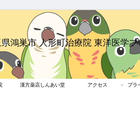
玉県鴻巣市 人形町治療院 東洋医学ブ
院
漢方薬店しんあい堂
アクセス
プラ