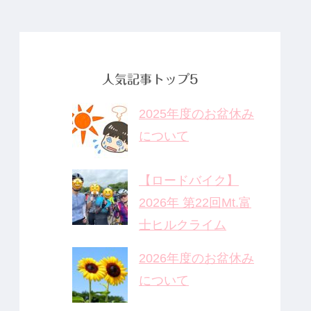
薬」のDNA
唯一の心残り
、これから
鍼灸の役割
人気記事トップ5
2025年度のお盆休み
について
【ロードバイク】
2026年 第22回Mt.富
士ヒルクライム
2026年度のお盆休み
について