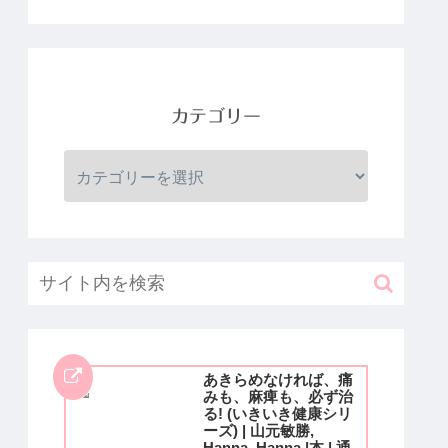
カテゴリー
あきらめなければ、痛
みも、麻痺も、必ず治
る! (いきいき健康シリ
ーズ) | 山元敏勝,