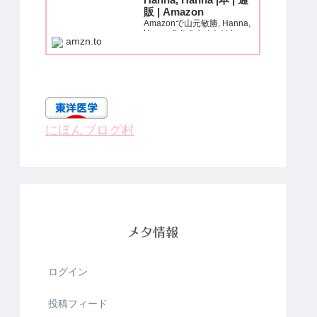
Hanna, Hanna |本 | 通
販 | Amazon
Amazonで山元敏勝, Hanna,
Hannaのあきらめなけれ
amzn.to
ば、痛みも、麻痺も、必ず治
る! (いきいき健康シリー
ズ)。アマゾンならポイント
還元本が多数。山元敏勝,
Hanna, Hanna作品ほか、お
急ぎ便対象商品は当日お届け
も可能。...
にほんブログ村
メタ情報
ログイン
投稿フィード