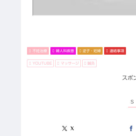
不妊治療
婦人科疾患
逆子・妊婦
連絡事項
YOUTUBE
マッサージ
鍼灸
スポ
X