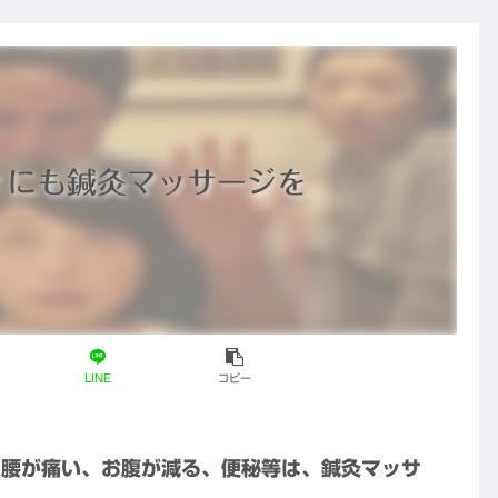
ておきたい3つ
の
の最新ニュー
と
ス
の
ティにも鍼灸マッサージを
LINE
コピー
、腰が痛い、お腹が減る、便秘等は、鍼灸マッサ