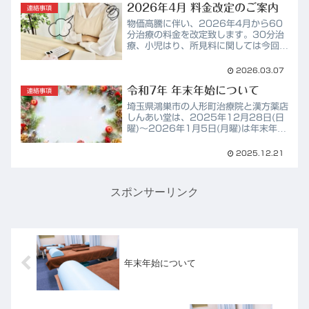
感じます。当院も気づけば開業から約
2026年4月 料金改定のご案内
連絡事項
15年という月日が経ちまし...
物価高騰に伴い、2026年4月から60
分治療の料金を改定致します。30分治
療、小児はり、所見料に関しては今回の
改定は対象外となります。旧料金
(2026年3月末まで)60分治療：
2026.03.07
5,500円新料金(2026年4月1日か
令和7年 年末年始について
ら)60分治療：6,00...
連絡事項
埼玉県鴻巣市の人形町治療院と漢方薬店
しんあい堂は、2025年12月28日(日
曜)～2026年1月5日(月曜)は年末年始
のため休業となります。休院中は電話に
出ることが出来ませんが、お問い合わせ
2025.12.21
フォーム、LINE等であれば対応可能で
すので、お気...
スポンサーリンク
年末年始について