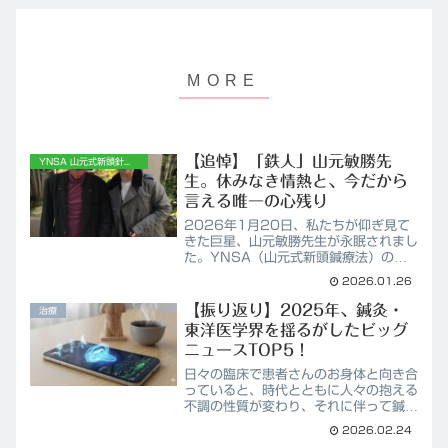
【追悼】「鉄人」山元敏勝先
YNSA 山元式新頭針療法
生。休みなき情熱と、今だから
言える唯一の心残り
2026年1月20日、私たちが仰ぎ見て
きた巨星、山元敏勝先生が永眠されまし
た。YNSA（山元式新頭鍼療法）の創
始者として、世界中の難病患者に光を届
2026.01.26
けてこられた先生。YMSA学会メンバ
ーとして、先生のすぐ傍でその熱量を肌
【振り返り】2025年、鍼灸・
治療
で感じられたことは、私...
東洋医学界を揺るがしたビッグ
ニュースTOP5！
日々の臨床で患者さんのお身体と向き合
っていると、時代とともに人々の抱える
不調の性質が変わり、それに伴って鍼灸
やマッサージといった伝統医療に求めら
2026.02.24
れる役割も大きく広がっているのを肌で