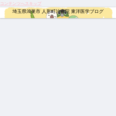
コンテンツへスキップ
埼玉県鴻巣市 人形町治療院 東洋医学ブログ
連絡事項
婦人科疾患
治療
治療
ロードバイク
婦人科疾患
治療
202
伝説
【振
祝！
【ロ
乳腺
202
6年4
の漢
り返
保険
ード
炎、
5年
月 料
方湿
り】
適
バイ
乳口
人形
金改
布 糾
202
応。
ク】
炎に
町治
定の
励根
5
筋ジ
202
も糾
療院
ロードバイク
治療
整形外科疾患
治療
漢方薬
連絡事項
YNSA 山元式新頭針療法
ご案
(キュ
年、
スト
6年
励根
来院
内
ウレ
科学
ロフ
第22
疾患
【イ
【20
激し
龍心
202
202
【追
イコ
が証
ィ
回
ベス
ンプ
26年
い痛
ゴー
5年
6年
悼】
ン)
明し
ー、
Mt.
ト5
レ】
最
み、
ルド
注目
度の
「鉄
た
3億
富士
MER
新】
ぎっ
SP
のサ
お盆
人」
「鍼
円の
ヒル
IDA
つい
くり
新ミ
プリ
休み
山元
灸」
遺伝
クラ
漢方薬
漢方薬
治療
整形外科疾患
SCU
に実
腰に
ミズ
メン
につ
敏勝
のス
子治
イム
LTU
用化
効く
乾燥
ト ベ
いて
先
ゴい
療薬
最強
【熱
【膝
伝説
RA
へ！
漢方
粉末
スト
生。
力！
の牛
中
関節
の膏
RIM
パー
湿布
HLP
3
休み
知っ
黄製
症】
痛に
薬 下
400
キン
配合
なき
てお
品は
生脈
希望
呂膏
ソン
情熱
きた
どれ
宝と
の
病の
と、
い3
だ？
生脈
光】
iPS
今だ
つの
！
散
国内
細胞
から
最新
初・
治療
言え
ニュ
半月
と、
る唯
ース
板の
東洋
一の
再生
医学
心残
医療
が果
り
が承
たす
認！
これ