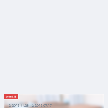
「富
から
山の
の役
薬」
割
の
DNA
と、
これ
から
の鍼
灸の
役割
連絡事項
2013.11.28
2016.07.17