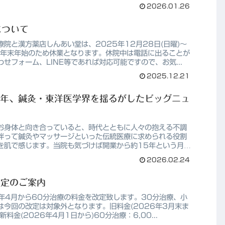
2026.01.26
について
院と漢方薬店しんあい堂は、2025年12月28日(日曜)～
)は年末年始のため休業となります。休院中は電話に出ることが
せフォーム、LINE等であれば対応可能ですので、お気...
2025.12.21
5年、鍼灸・東洋医学界を揺るがしたビッグニュ
お身体と向き合っていると、時代とともに人々の抱える不調
伴って鍼灸やマッサージといった伝統医療に求められる役割
を肌で感じます。当院も気づけば開業から約15年という月日
2026.02.24
改定のご案内
年4月から60分治療の料金を改定致します。30分治療、小
は今回の改定は対象外となります。旧料金(2026年3月末ま
新料金(2026年4月1日から)60分治療：6,00...