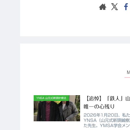
【追悼】「鉄人」
YNSA 山元式新頭針療法
唯一の心残り
2026年1月20日、
YNSA（山元式新頭鍼
た先生。YMSA学会メ