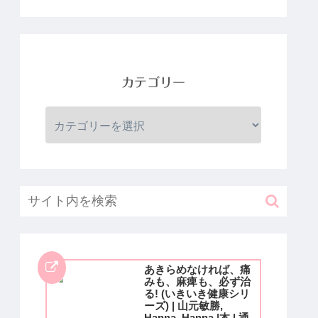
カテゴリー
あきらめなければ、痛
みも、麻痺も、必ず治
る! (いきいき健康シリ
ーズ) | 山元敏勝,