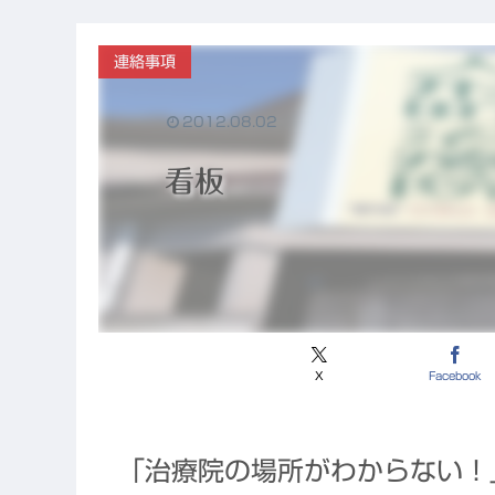
と、東洋医学
が果たすこれ
からの役割
連絡事項
2012.08.02
看板
X
Facebook
「治療院の場所がわからない！