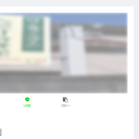
の薬」のDNA
と、これから
の鍼灸の役割
LINE
コピー
」