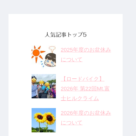
ておきたい3つ
の最新ニュー
ス
人気記事トップ5
2025年度のお盆休み
について
【ロードバイク】
2026年 第22回Mt.富
士ヒルクライム
2026年度のお盆休み
について