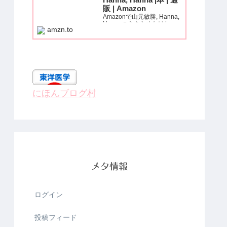
Hanna, Hanna |本 | 通
販 | Amazon
Amazonで山元敏勝, Hanna,
Hannaのあきらめなけれ
amzn.to
ば、痛みも、麻痺も、必ず治
る! (いきいき健康シリー
ズ)。アマゾンならポイント
還元本が多数。山元敏勝,
Hanna, Hanna作品ほか、お
急ぎ便対象商品は当日お届け
も可能。...
にほんブログ村
メタ情報
ログイン
投稿フィード