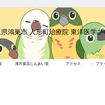
玉県鴻巣市 人形町治療院 東洋医学ブ
院
漢方薬店しんあい堂
アクセス
プラ