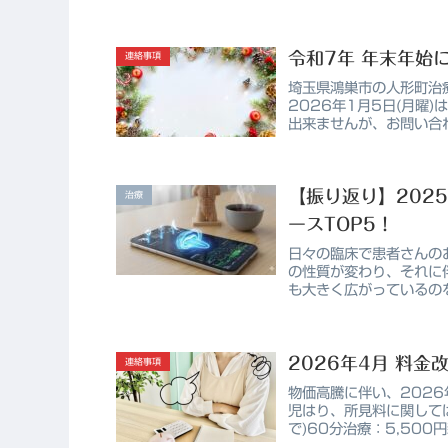
は、私...
令和7年 年末年始
連絡事項
埼玉県鴻巣市の人形町治療
2026年1月5日(月曜
出来ませんが、お問い合わ
【振り返り】202
治療
ースTOP5！
日々の臨床で患者さんの
の性質が変わり、それに
も大きく広がっているの
が経ちまし...
2026年4月 料金
連絡事項
物価高騰に伴い、2026
児はり、所見料に関して
で)60分治療：5,500円