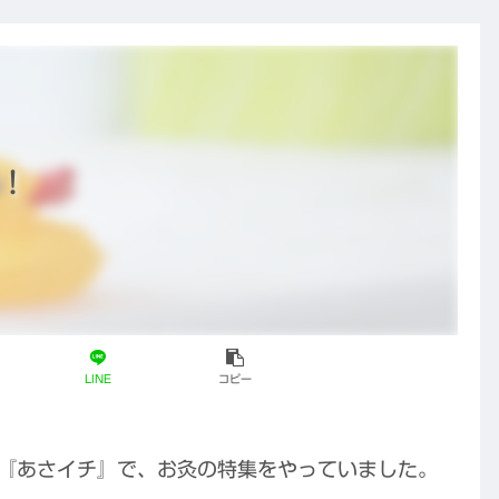
の薬」のDNA
唯一の心残り
と、これから
の鍼灸の役割
！
LINE
コピー
る『あさイチ』で、お灸の特集をやっていました。