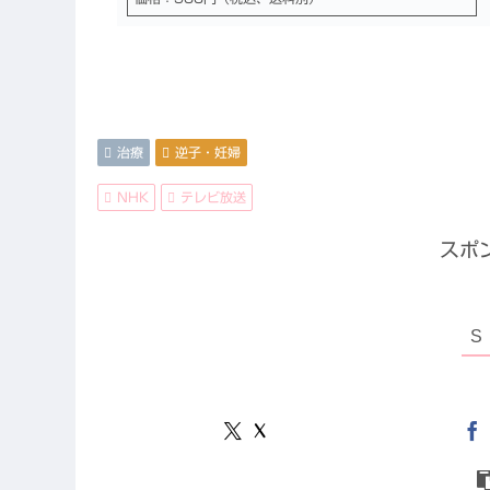
治療
逆子・妊婦
NHK
テレビ放送
スポ
X