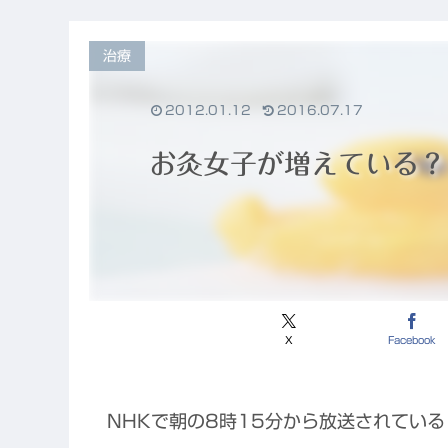
と、東洋医学
が果たすこれ
からの役割
治療
2012.01.12
2016.07.17
お灸女子が増えている？
X
Facebook
NHKで朝の8時15分から放送されてい