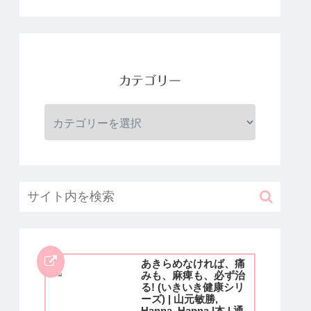
カテゴリー
あきらめなければ、痛
みも、麻痺も、必ず治
る! (いきいき健康シリ
ーズ) | 山元敏勝,