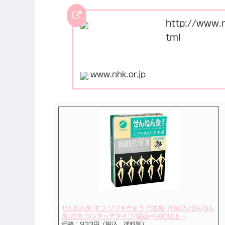
http://www.
tml
www.nhk.or.jp
せんねん灸 オフ ソフトきゅう 竹生島 70点入/せんねん
灸/お灸 ワンタッチタイプ/税込980以上…
価格：933円（税込、送料別）