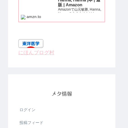
Hanna, Hanna |本 | 通
販 | Amazon
Amazonで山元敏勝, Hanna,
Hannaのあきらめなけれ
amzn.to
ば、痛みも、麻痺も、必ず治
る! (いきいき健康シリー
ズ)。アマゾンならポイント
還元本が多数。山元敏勝,
Hanna, Hanna作品ほか、お
急ぎ便対象商品は当日お届け
も可能。...
にほんブログ村
メタ情報
ログイン
投稿フィード