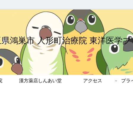
玉県鴻巣市 人形町治療院 東洋医学ブ
院
漢方薬店しんあい堂
アクセス
プラ