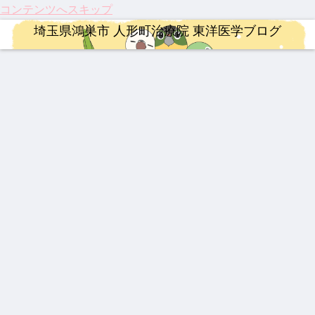
コンテンツへスキップ
埼玉県鴻巣市 人形町治療院 東洋医学ブログ
YNSA 山元式新頭針療法
漢方薬
連絡事項
ロードバイク
漢方薬
連絡事項
治療
【追
202
202
【イ
最強
202
龍心
悼】
5年
6年
ンプ
の牛
6年4
ゴー
「鉄
注目
度の
レ】
黄製
月 料
ルド
人」
のサ
お盆
MER
品は
金改
SP
山元
プリ
休み
IDA
どれ
定の
新ミ
漢方薬
治療
整形外科疾患
治療
婦人科疾患
治療
ロードバイク
敏勝
メン
につ
SCU
だ？
ご案
ミズ
先
ト ベ
いて
LTU
！
内
乾燥
【熱
【振
激し
【膝
乳腺
【20
【ロ
生。
スト
RA
粉末
中
り返
い痛
関節
炎、
26年
ード
休み
3
RIM
HLP
症】
り】
み、
痛に
乳口
最
バイ
なき
400
配合
生脈
202
ぎっ
希望
炎に
新】
ク】
情熱
宝と
5
くり
の
も糾
つい
202
と、
治療
整形外科疾患
治療
婦人科疾患
生脈
年、
腰に
光】
励根
に実
6年
今だ
散
科学
効く
国内
用化
第22
から
祝！
伝説
202
伝説
が証
漢方
初・
へ！
回
言え
保険
の膏
5年
の漢
明し
湿布
半月
パー
Mt.
る唯
適
薬 下
人形
方湿
た
板の
キン
富士
一の
応。
呂膏
町治
布 糾
「鍼
再生
ソン
ヒル
心残
筋ジ
療院
励根
灸」
医療
病の
クラ
り
スト
来院
(キュ
のス
が承
iPS
イム
ロフ
疾患
ウレ
ゴい
認！
細胞
ィ
ベス
イコ
力！
「富
治療
ー、
ト5
ン)
知っ
山の
と、
3億
てお
薬」
東洋
円の
きた
の
医学
遺伝
い3
DNA
が果
子治
つの
と、
たす
療薬
最新
これ
これ