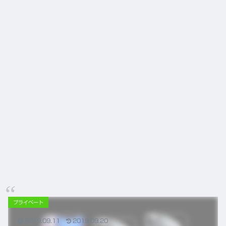
ニュ
から
から
ース
の鍼
の役
灸の
割
役割
プライベート
2019.09.11
2019.09.20