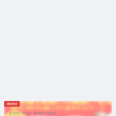
言え
から
る唯
の役
一の
割
心残
り
連絡事項
2021.07.03
2021.09.03