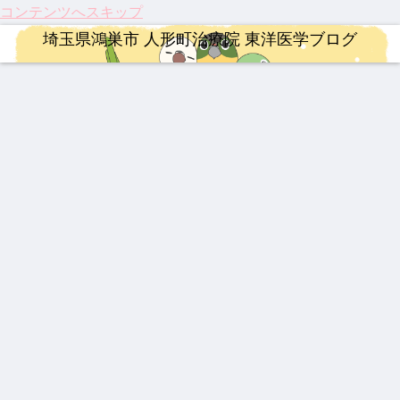
コンテンツへスキップ
埼玉県鴻巣市 人形町治療院 東洋医学ブログ
連絡事項
整形外科疾患
婦人科疾患
連絡事項
連絡事項
治療
治療
202
激し
伝説
202
202
祝！
【膝
6年
い痛
の漢
6年
6年4
保険
関節
度の
み、
方湿
度の
月 料
適
痛に
お盆
ぎっ
布 糾
ゴー
金改
応。
希望
休み
くり
励根
ルデ
定の
筋ジ
の
治療
漢方薬
ロードバイク
治療
治療
漢方薬
漢方薬
につ
腰に
(キュ
ンウ
ご案
スト
光】
いて
効く
ウレ
ィー
内
ロフ
国内
202
【熱
【イ
龍心
【20
202
最強
漢方
イコ
ク
ィ
初・
5年
中
ンプ
ゴー
26年
5年
の牛
湿布
ン)
ー、
半月
人形
症】
レ】
ルド
最
注目
黄製
3億
板の
町治
生脈
MER
SP
新】
のサ
品は
円の
再生
療院
宝と
IDA
新ミ
つい
プリ
どれ
遺伝
医療
婦人科疾患
YNSA 山元式新頭針療法
整形外科疾患
ロードバイク
来院
生脈
SCU
ミズ
に実
メン
だ？
子治
が承
疾患
散
LTU
乾燥
用化
ト ベ
！
療薬
認！
乳腺
【追
伝説
【ロ
ベス
RA
粉末
へ！
スト
「富
炎、
悼】
の膏
ード
ト5
RIM
HLP
パー
3
山の
乳口
「鉄
薬 下
バイ
400
配合
キン
薬」
炎に
人」
呂膏
ク】
ソン
の
も糾
山元
202
病の
DNA
励根
敏勝
6年
iPS
と、
先
第22
細胞
これ
生。
回
治療
から
休み
Mt.
と、
の鍼
なき
富士
東洋
灸の
情熱
ヒル
医学
役割
と、
クラ
が果
今だ
イム
たす
から
これ