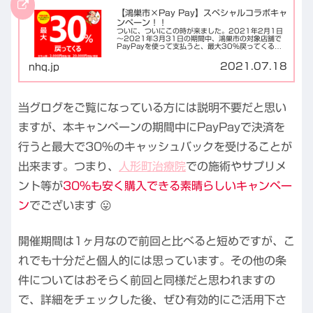
【鴻巣市×Pay Pay】スペシャルコラボキャ
ンペーン！！
ついに、ついにこの時が来ました。2021年2月1日
～2021年3月31日の期間中、鴻巣市の対象店舗で
PayPayを使って支払うと、最大30%戻ってくるキ
ャンペーンが実施されます！！ キャッチフレーズ
は、「鴻巣で花も笑顔も満開に！ 最大30%...
2021.07.18
nhq.jp
当グログをご覧になっている方には説明不要だと思い
ますが、本キャンペーンの期間中にPayPayで決済を
行うと最大で30%のキャッシュバックを受けることが
出来ます。つまり、
人形町治療院
での施術やサプリメ
ント等が
30%も安く購入できる素晴らしいキャンペー
ン
でございます 😛
開催期間は1ヶ月なので前回と比べると短めですが、こ
れでも十分だと個人的には思っています。その他の条
件についてはおそらく前回と同様だと思われますの
で、詳細をチェックした後、ぜひ有効的にご活用下さ