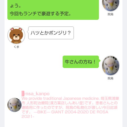
ょう。
今回もランチで豪遊する予定。
院鳥
ハツとかボンジリ？
くま
牛さんの方ね！
院鳥
ynsa_kanpo
We provide traditional Japanese medicine.
埼玉県鴻巣
市 人形町治療院(漢方薬店しんあい堂)です。患者さんとの
連絡用に作ったのですが、院鳥の私物化が激しい今日此頃
です。
—BIKE—
GIANT 2004-2020
DE ROSA
2021-