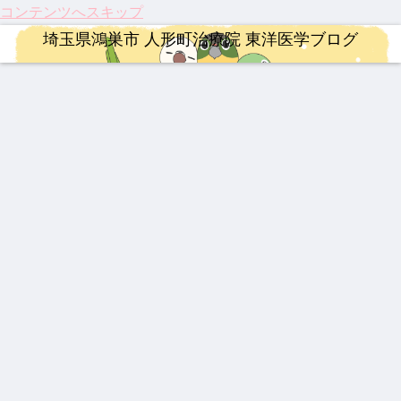
コンテンツへスキップ
埼玉県鴻巣市 人形町治療院 東洋医学ブログ
治療
連絡事項
治療
漢方薬
ロードバイク
ロードバイク
連絡事項
【20
202
【膝
202
【イ
【ロ
202
26年
6年
関節
5年
ンプ
ード
6年4
最
度の
痛に
注目
レ】
バイ
月 料
新】
ゴー
希望
のサ
MER
ク】
金改
つい
ルデ
の
プリ
IDA
202
定の
婦人科疾患
整形外科疾患
漢方薬
婦人科疾患
連絡事項
漢方薬
YNSA 山元式新頭針療法
に実
ンウ
光】
メン
SCU
6年
ご案
用化
ィー
国内
ト ベ
LTU
第22
内
乳腺
激し
最強
伝説
202
【熱
【追
へ！
ク
初・
スト
RA
回
炎、
い痛
の牛
の漢
6年
中
悼】
パー
半月
3
RIM
Mt.
乳口
み、
黄製
方湿
度の
症】
「鉄
キン
板の
400
富士
炎に
ぎっ
品は
布 糾
お盆
生脈
人」
ソン
再生
ヒル
も糾
くり
どれ
励根
休み
宝と
山元
病の
医療
クラ
整形外科疾患
治療
治療
治療
励根
腰に
だ？
(キュ
につ
生脈
敏勝
iPS
が承
イム
効く
！
ウレ
いて
散
先
細胞
認！
伝説
龍心
202
祝！
漢方
イコ
生。
治療
「富
の膏
ゴー
5年
保険
湿布
ン)
休み
と、
山の
薬 下
ルド
人形
適
なき
東洋
薬」
呂膏
SP
町治
応。
情熱
医学
の
新ミ
療院
筋ジ
と、
が果
DNA
ミズ
来院
スト
今だ
たす
と、
乾燥
疾患
ロフ
から
これ
これ
粉末
ベス
ィ
言え
から
から
HLP
ト5
ー、
る唯
の役
の鍼
配合
3億
一の
割
灸の
円の
心残
役割
遺伝
り
子治
療薬