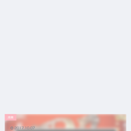
から
の役
割
鴻巣
2017.10.07