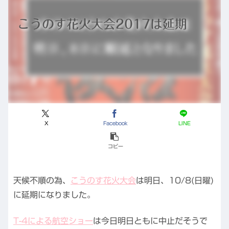
こうのす花火大会2017は延期
X
Facebook
LINE
コピー
天候不順の為、
こうのす花火大会
は明日、10/8(日曜)
に延期になりました。
T-4による航空ショー
は今日明日ともに中止だそうで