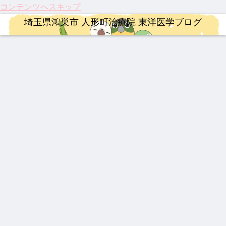
コンテンツへスキップ
埼玉県鴻巣市 人形町治療院 東洋医学ブログ
漢方薬
連絡事項
婦人科疾患
婦人科疾患
連絡事項
漢方薬
治療
【熱
202
【振
伝説
202
202
【膝
中
6年4
り返
の漢
6年
5年
関節
症】
月 料
り】
方湿
度の
注目
痛に
生脈
金改
202
布 糾
お盆
のサ
希望
宝と
定の
5
励根
休み
プリ
の
漢方薬
ロードバイク
YNSA 山元式新頭針療法
整形外科疾患
連絡事項
治療
治療
生脈
ご案
年、
(キュ
につ
メン
光】
散
内
古く
ウレ
いて
ト ベ
国内
最強
【ロ
【追
伝説
202
【20
祝！
て新
イコ
スト
初・
の牛
ード
悼】
の膏
6年
26年
保険
し
ン)
3
半月
黄製
バイ
「鉄
薬 下
度の
最
適
い！
板の
品は
ク】
人」
呂膏
ゴー
新】
応。
私た
再生
どれ
202
山元
ルデ
つい
筋ジ
ちの
医療
治療
整形外科疾患
治療
ロードバイク
だ？
6年
敏勝
ンウ
に実
スト
身近
が承
！
第22
先
ィー
用化
ロフ
な
認！
龍心
激し
202
【イ
回
生。
ク
へ！
ィ
「漢
「富
ゴー
い痛
5年
ンプ
Mt.
休み
パー
ー、
方
山の
ルド
み、
人形
レ】
富士
なき
キン
3億
薬」
薬」
SP
ぎっ
町治
MER
ヒル
情熱
ソン
円の
に起
の
新ミ
くり
療院
IDA
クラ
と、
病の
遺伝
きた
DNA
ミズ
腰に
来院
SCU
イム
今だ
iPS
子治
3つ
と、
乾燥
効く
疾患
LTU
から
細胞
療薬
の大
これ
粉末
漢方
ベス
RA
言え
治療
ニュ
から
HLP
湿布
ト5
RIM
る唯
と、
ース
の鍼
配合
400
一の
東洋
灸の
心残
医学
役割
り
が果
たす
これ