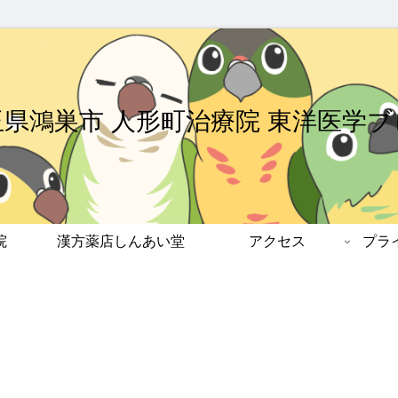
玉県鴻巣市 人形町治療院 東洋医学ブ
院
漢方薬店しんあい堂
アクセス
プラ