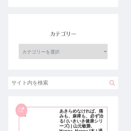
カテゴリー
あきらめなければ、痛
みも、麻痺も、必ず治
る! (いきいき健康シリ
ーズ) | 山元敏勝,