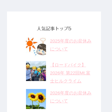
ておきたい3つ
の最新ニュー
ス
人気記事トップ5
2025年度のお盆休み
について
【ロードバイク】
2026年 第22回Mt.富
士ヒルクライム
2026年度のお盆休み
について