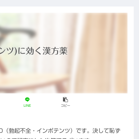
の薬」のDNA
と、東洋医学
と、これから
が果たすこれ
の鍼灸の役割
からの役割
ンツ)に効く漢方薬
LINE
コピー
D（勃起不全・インポテンツ）です。決して恥ず