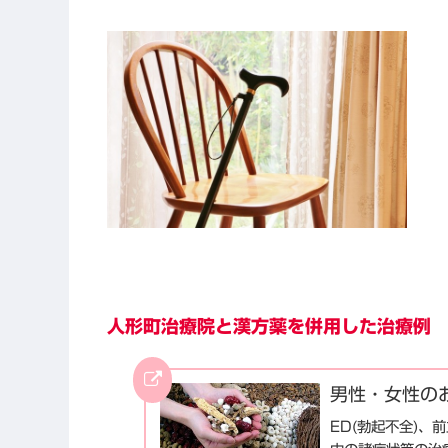
人形町治療院と漢方薬を併用した治療例
男性・女性の
ED(勃起不全)