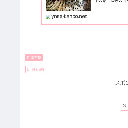
中の諸症状等の治
ynsa-kanpo.net
漢方薬
不妊治療
スポ