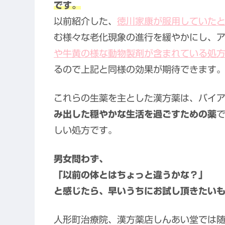
です。
以前紹介した、
徳川家康が服用していたと
む様々な老化現象の進行を緩やかにし、
や牛黄の様な動物製剤が含まれている処
るので上記と同様の効果が期待できます
これらの生薬を主とした漢方薬は、バイ
み出した穏やかな生活を過ごすための薬
しい処方です。
男女問わず、
「以前の体とはちょっと違うかな？」
と感じたら、早いうちにお試し頂きたい
人形町治療院、漢方薬店しんあい堂では