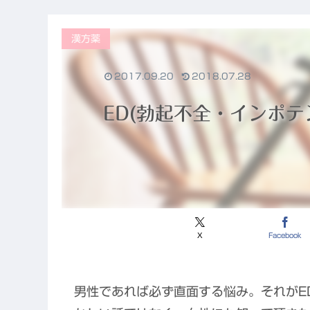
唯一の心残り
漢方薬
2017.09.20
2018.07.28
ED(勃起不全・インポテ
X
Facebook
男性であれば必ず直面する悩み。それがE