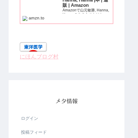
Hanna, Hanna |本 | 通
販 | Amazon
Amazonで山元敏勝, Hanna,
Hannaのあきらめなけれ
amzn.to
ば、痛みも、麻痺も、必ず治
る! (いきいき健康シリー
ズ)。アマゾンならポイント
還元本が多数。山元敏勝,
Hanna, Hanna作品ほか、お
急ぎ便対象商品は当日お届け
も可能。...
にほんブログ村
メタ情報
ログイン
投稿フィード