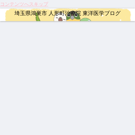
コンテンツへスキップ
埼玉県鴻巣市 人形町治療院 東洋医学ブログ
漢方薬
漢方薬
婦人科疾患
治療
治療
治療
連絡事項
最強
202
乳腺
龍心
祝！
【膝
202
の牛
5年
炎、
ゴー
保険
関節
6年4
黄製
注目
乳口
ルド
適
痛に
月 料
品は
のサ
炎に
SP
応。
希望
金改
どれ
プリ
も糾
新ミ
筋ジ
の
定の
ロードバイク
婦人科疾患
治療
ロードバイク
治療
治療
連絡事項
だ？
メン
励根
ミズ
スト
光】
ご案
！
ト ベ
乾燥
ロフ
国内
内
【イ
伝説
【20
【ロ
202
【振
202
スト
粉末
ィ
初・
ンプ
の漢
26年
ード
5年
り返
6年
3
HLP
ー、
半月
レ】
方湿
最
バイ
人形
り】
度の
配合
3億
板の
MER
布 糾
新】
ク】
町治
202
お盆
円の
再生
IDA
励根
つい
202
療院
5
休み
遺伝
医療
YNSA 山元式新頭針療法
整形外科疾患
漢方薬
整形外科疾患
SCU
(キュ
に実
6年
来院
年、
につ
子治
が承
LTU
ウレ
用化
第22
疾患
科学
いて
療薬
認！
【追
激し
【熱
伝説
RA
イコ
へ！
回
ベス
が証
「富
悼】
い痛
中
の膏
RIM
ン)
パー
Mt.
ト5
明し
山の
「鉄
み、
症】
薬 下
400
キン
富士
た
薬」
人」
ぎっ
生脈
呂膏
ソン
ヒル
「鍼
の
山元
くり
宝と
病の
クラ
灸」
DNA
敏勝
腰に
生脈
iPS
イム
のス
と、
先
効く
散
細胞
ゴい
これ
生。
漢方
治療
力！
から
休み
湿布
と、
知っ
の鍼
なき
東洋
てお
灸の
情熱
医学
きた
役割
と、
が果
い3
今だ
たす
つの
から
これ
最新