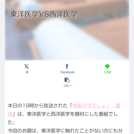
東洋医学VS西洋医学
X
Facebook
LINE
コピー
本日の19時から放送された「
林修の今でしょ！ 講
座
」は、東洋医学と西洋医学を題材にした番組でし
た。
今回のお題は、東洋医学に触れたことがない方にも分