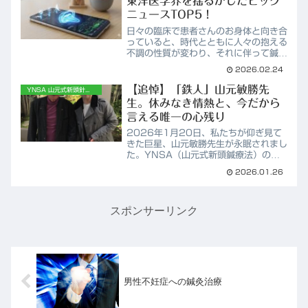
東洋医学界を揺るがしたビッグ
ニュースTOP5！
日々の臨床で患者さんのお身体と向き合
っていると、時代とともに人々の抱える
不調の性質が変わり、それに伴って鍼灸
やマッサージといった伝統医療に求めら
2026.02.24
れる役割も大きく広がっているのを肌で
感じます。当院も気づけば開業から約
【追悼】「鉄人」山元敏勝先
YNSA 山元式新頭針療法
15年という月日が経ちまし...
生。休みなき情熱と、今だから
言える唯一の心残り
2026年1月20日、私たちが仰ぎ見て
きた巨星、山元敏勝先生が永眠されまし
た。YNSA（山元式新頭鍼療法）の創
始者として、世界中の難病患者に光を届
2026.01.26
けてこられた先生。YMSA学会メンバ
ーとして、先生のすぐ傍でその熱量を肌
で感じられたことは、私...
スポンサーリンク
男性不妊症への鍼灸治療