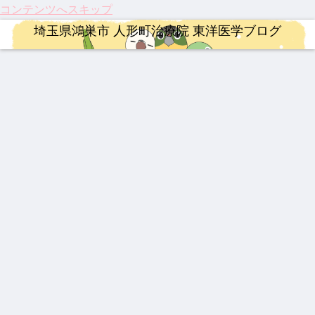
コンテンツへスキップ
埼玉県鴻巣市 人形町治療院 東洋医学ブログ
ロードバイク
連絡事項
連絡事項
ロードバイク
漢方薬
整形外科疾患
治療
【イ
202
202
【ロ
202
激し
【膝
ンプ
6年
6年4
ード
5年
い痛
関節
レ】
度の
月 料
バイ
注目
み、
痛に
MER
お盆
金改
ク】
のサ
ぎっ
希望
IDA
休み
定の
202
プリ
くり
の
治療
整形外科疾患
治療
治療
YNSA 山元式新頭針療法
治療
婦人科疾患
SCU
につ
ご案
6年
メン
腰に
光】
LTU
いて
内
第22
ト ベ
効く
国内
【20
伝説
龍心
202
【追
祝！
【振
RA
回
スト
漢方
初・
26年
の膏
ゴー
5年
悼】
保険
り返
RIM
Mt.
3
湿布
半月
最
薬 下
ルド
人形
「鉄
適
り】
400
富士
板の
新】
呂膏
SP
町治
人」
応。
202
ヒル
再生
つい
新ミ
療院
山元
筋ジ
5
クラ
医療
漢方薬
婦人科疾患
連絡事項
漢方薬
に実
ミズ
来院
敏勝
スト
年、
イム
が承
用化
乾燥
疾患
先
ロフ
古く
認！
【熱
伝説
202
最強
へ！
粉末
ベス
生。
ィ
て新
「富
中
の漢
6年
の牛
パー
HLP
ト5
休み
ー、
し
山の
症】
方湿
度の
黄製
キン
配合
なき
3億
い！
薬」
生脈
布 糾
ゴー
品は
ソン
情熱
円の
私た
の
宝と
励根
ルデ
どれ
病の
と、
遺伝
ちの
DNA
生脈
(キュ
ンウ
だ？
iPS
今だ
子治
身近
と、
散
ウレ
ィー
！
細胞
から
療薬
な
これ
イコ
ク
治療
言え
「漢
から
ン)
と、
る唯
方
の鍼
東洋
一の
薬」
灸の
医学
心残
に起
役割
が果
り
きた
たす
3つ
これ
の大