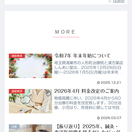
tsano
令和7年 年末年始について
連絡事項
埼玉県鴻巣市の人形町治療院と漢方薬店
しんあい堂は、2025年12月28日(日
曜)～2026年1月5日(月曜)は年末年始
のため休業となります。休院中は電話に
出ることが出来ませんが、お問い合わせ
2025.12.21
フォーム、LINE等であれば対応可能で
2026年4月 料金改定のご案内
すので、お気...
連絡事項
物価高騰に伴い、2026年4月から60
分治療の料金を改定致します。30分治
療、小児はり、所見料に関しては今回の
改定は対象外となります。旧料金
(2026年3月末まで)60分治療：
2026.03.07
5,500円新料金(2026年4月1日か
【振り返り】2025年、鍼灸・
ら)60分治療：6,00...
治療