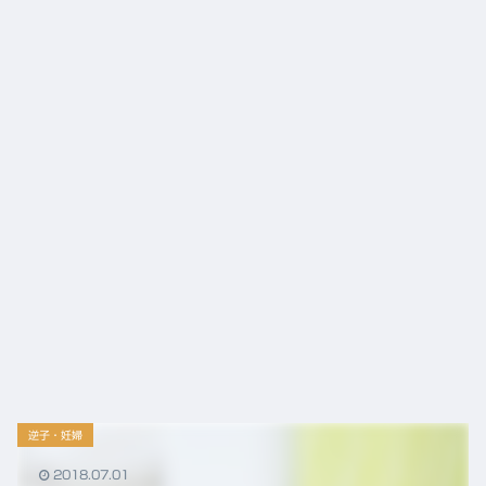
から
ニュ
の役
ース
割
逆子・妊婦
2018.07.01