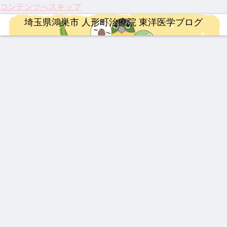
コンテンツへスキップ
埼玉県鴻巣市 人形町治療院 東洋医学ブログ
整形外科疾患
治療
漢方薬
治療
漢方薬
治療
ロードバイク
激し
龍心
ED(
【膝
202
【20
【ロ
い痛
ゴー
勃起
関節
5年
26年
ード
み、
ルド
不
痛に
注目
最
バイ
ぎっ
SP
全・
希望
のサ
新】
ク】
くり
新ミ
イン
の
プリ
つい
202
連絡事項
婦人科疾患
婦人科疾患
漢方薬
YNSA 山元式新頭針療法
治療
ロードバイク
腰に
ミズ
ポテ
光】
メン
に実
6年
効く
乾燥
ンツ)
国内
ト ベ
用化
第22
202
【振
伝説
【熱
【追
【振
【イ
漢方
粉末
に効
初・
スト
へ！
回
6年4
り返
の漢
中
悼】
り返
ンプ
湿布
HLP
く漢
半月
3
パー
Mt.
月 料
り】
方湿
症】
「鉄
り】
レ】
配合
方薬
板の
キン
富士
金改
202
布 糾
生脈
人」
202
MER
再生
ソン
ヒル
定の
5
励根
宝と
山元
5
IDA
医療
病の
クラ
漢方薬
連絡事項
婦人科疾患
治療
ご案
年、
(キュ
生脈
敏勝
年、
SCU
が承
iPS
イム
内
古く
ウレ
散
先
科学
LTU
認！
細胞
最強
202
乳腺
202
て新
イコ
生。
が証
RA
「富
治療
の牛
6年
炎、
5年
し
ン)
休み
明し
RIM
山の
と、
黄製
度の
乳口
人形
い！
なき
た
400
薬」
東洋
品は
お盆
炎に
町治
私た
情熱
「鍼
の
医学
どれ
休み
も糾
療院
ちの
と、
灸」
DNA
が果
だ？
につ
励根
来院
身近
今だ
のス
と、
たす
！
いて
疾患
な
から
ゴい
これ
これ
ベス
「漢
言え
力！
から
から
ト5
方
る唯
知っ
の鍼
の役
薬」
一の
てお
灸の
割
に起
心残
きた
役割
きた
り
い3
3つ
つの
の大
最新