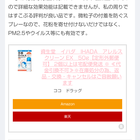
ので詳細な効果効能は記載できませんが、私の周りで
はすこぶる評判が良い品です。微粒子の付着を防ぐス
プレーなので、花粉を寄せ付けないだけではなく、
PM2.5やウイルス等にも有効です。
資生堂 イハダ IHADA アレルス
クリーン EX 50g【定形外郵便
可】 2個以上は宅配便発送 ※ ≪代
金引換不可≫※在庫処分の為、返
品・交換・キャンセルはご容赦願い
ます
ココ ドラッグ
Amazon
楽天