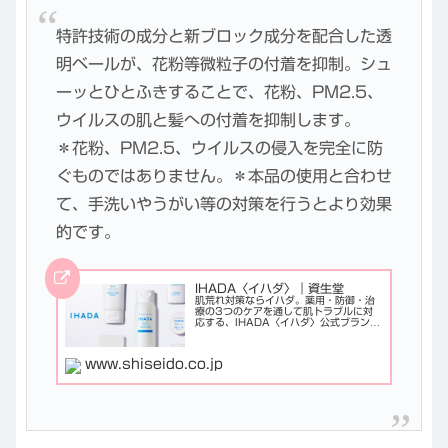
特許技術の成分と新ブロック成分を配合した透
明ベールが、花粉等微粒子の付着を抑制。シュ
ーッとひとふきすることで、花粉、PM2.5、
ウイルスの肌と髪への付着を抑制します。
＊花粉、PM2.5、ウイルスの侵入を完全に防
ぐものではありません。＊本品の使用と合わせ
て、手洗いやうがい等の対策を行うとより効果
的です。
IHADA〈イハダ〉｜資生堂
肌荒れ対策ならイハダ。薬用・防御・治
療の3つのケアを通して肌トラブルに対
応する、IHADA〈イハダ〉公式ブランド
サイト。
www.shiseido.co.jp