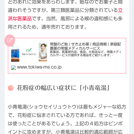
どのあれに効果をあらわします。飴なのでお菓子と間
違われそうですが、第三類医薬品に分類されている
立
派な医薬品
です。当然、風邪による喉の違和感にも多
用されるため、通年売れております。
常盤のど飴 | せき止め薬 | 商品情報 | 家庭配
置薬の常盤メディカルサービス
医薬品、医薬部外品、食品、化粧品など、常盤メディ
カルサービスが提供する商品をご紹介します。
www.tokiwa-ms.co.jp
花粉症の幅広い症状に「小青竜湯」
小青竜湯(ショウセイリュウトウ)は最もメジャーな処方
で、花粉症に悩まされている方であれば、きっと一度
は使ったことがあるでしょう。上記の４処方はピンポ
イントに攻めますが、小青竜湯は比較的適応範囲が広