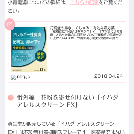
小青竜湯についての詳細は、
こちらの記事
をご覧くだ
さい。
花粉症の鼻水、くしゃみに有効な漢方薬
「花粉症にYNSAは有効か？」や、「花粉症には紫雲
膏」と言った具合に何度かブログで花粉症の話題を取
り上げていますが、今回は漢方薬(飲み薬)のお話で
す。花粉症に有効な漢方薬は複数ございますが、特に
小青竜湯(しょうせいりゅうとう)と言う処方が有...
2018.04.24
nhq.jp
番外編 花粉を寄せ付けない「イハダ
アレルスクリーン EX」
資生堂が販売している「イハダ アレルスクリーン
EX」は花粉等付着抑制スプレーです。医薬品ではない