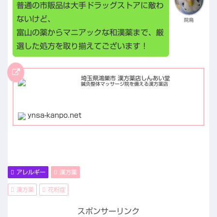
普通の市販品は大手ドラッグストアに敵わ
ないけど、
院鳥
富山の薬からマニアックな和漢薬まで、厳
選した処方を取り揃えてございます！
埼玉県鴻巣市 漢方薬店しんあい堂
鍼灸整体マッサージ院を備える漢方薬店
ynsa-kanpo.net
アレルギー
漢方薬
漢方薬
花粉症
スポンサーリンク