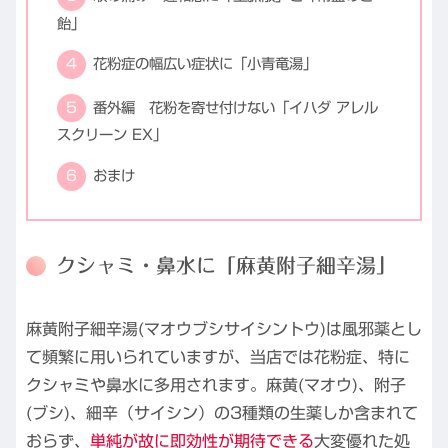
飴」
花粉症の幅広い症状に「小青竜湯」
番外編 花粉を寄せ付けない「イハダ アレル
スクリーン EX」
おまけ
クシャミ・鼻水に「麻黄附子細辛湯」
麻黄附子細辛湯(マオウブシサイシントウ)は風邪薬とし
て頻繁に用いられていますが、当店では花粉症、特に
クシャミや鼻水に多用されます。麻黄(マオウ)、附子
(ブシ)、細辛（サイシン）の3種類の生薬しか含まれて
おらず、
単純が故に即効性が期待できる
大変優れた処