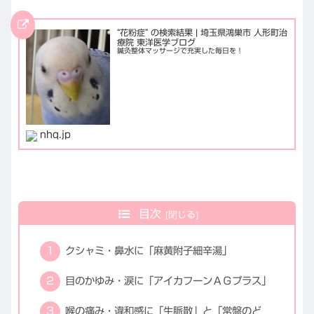
“花粉症” の検索結果 | 埼玉県鴻巣市 人形町治
療院 東洋医学ブログ
鍼灸整体マッサージで充実した毎日を！
nhq.jp
目次
クシャミ・鼻水に「麻黄附子細辛湯」
目のかゆみ・涙に「アイカフーンＡＧプラス」
喉の痛み・違和感に「生脈散」と「常盤のど