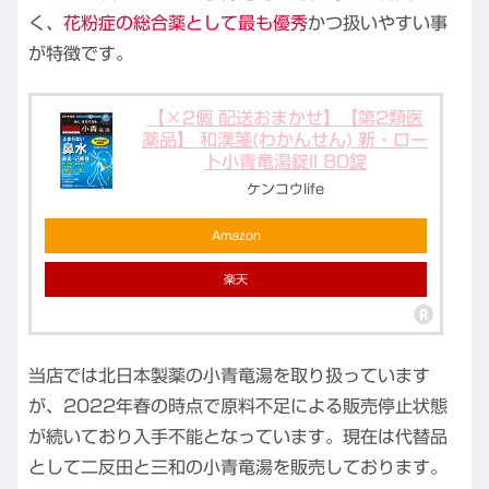
く、
花粉症の総合薬として最も優秀
かつ扱いやすい事
が特徴です。
【×2個 配送おまかせ】【第2類医
薬品】 和漢箋(わかんせん) 新・ロー
ト小青竜湯錠II 80錠
ケンコウlife
Amazon
楽天
当店では北日本製薬の小青竜湯を取り扱っています
が、2022年春の時点で原料不足による販売停止状態
が続いており入手不能となっています。現在は代替品
として二反田と三和の小青竜湯を販売しております。