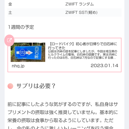
金
ZWIFT ランダム
土
ZWIFT SST(軽め)
1週間の予定
【ロードバイク】初心者が日帰りで白石峠に
行ってきた
以前は渋峠の話を記事にしましたが、今回は埼玉県の
ヒルクライムの聖地、白石峠の話題です。実は渋峠に
行ったのは8月、白石峠は7月なので記事にする順番
が前後していますが、細かいことは気になさらぬよう
にお願い致します。白石峠とは白石峠は埼玉県のと
2023.01.14
nhq.jp
き...
サプリは必要？
前に記事にしたような気がするのですが、私自身はサ
プリメントの摂取は強く推奨していません。基本的に
栄養の摂取は食事から取るようにしています。ただ
し、今の私のように激しいトレーニングを行う場合