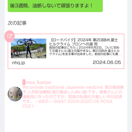
後3週間、油断しないで頑張りますよ！
次の記事
【ロードバイク】2024年 第20回Mt.富士
ヒルクライム ブロンへの道 完
前回の記事はこちら↓2024年6月2日、ついに初め
ての富士ヒル(富士の国やまなし 第20回Mt.富士ヒル
クライム)を走る事が出来ました。前回の記事にも書き
ましたが、私の目標は「富士スバルラインを90分以
内で走ってブロンズリングを貰う事」です...
2024.06.05
nhq.jp
ynsa_kanpo
We provide traditional Japanese medicine.
埼玉県鴻巣
市 人形町治療院(漢方薬店しんあい堂)です。患者さんとの
連絡用に作ったのですが、院鳥の私物化が激しい今日此頃
です。
—BIKE—
GIANT 2004-2020
DE ROSA
2021-