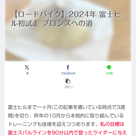
【ロードバイク】2024年 富士ヒ
ル初試走 ブロンズへの道
X
Facebook
LINE
コピー
富士ヒルまで一ヶ月(この記事を書いている時点で3週
間)を切り、昨年の10月から本格的に取り組んでいる
トレーニングも佳境を迎えつつあります。
私の目標は
富士スバルラインを90分以内で登ったライダーに与え