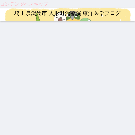
コンテンツへスキップ
埼玉県鴻巣市 人形町治療院 東洋医学ブログ
整形外科疾患
婦人科疾患
治療
婦人科疾患
治療
整形外科疾患
治療
伝説
伝説
【20
乳腺
【膝
激し
202
の膏
の漢
26年
炎、
関節
い痛
5年
薬 下
方湿
最
乳口
痛に
み、
人形
呂膏
布 糾
新】
炎に
希望
ぎっ
町治
励根
つい
も糾
の
くり
療院
漢方薬
連絡事項
ロードバイク
YNSA 山元式新頭針療法
漢方薬
ロードバイク
治療
(キュ
に実
励根
光】
腰に
来院
ウレ
用化
国内
効く
疾患
202
202
【ロ
【追
最強
【イ
龍心
イコ
へ！
初・
漢方
ベス
5年
6年
ード
悼】
の牛
ンプ
ゴー
ン)
パー
半月
湿布
ト5
注目
度の
バイ
「鉄
黄製
レ】
ルド
キン
板の
のサ
ゴー
ク】
人」
品は
MER
SP
ソン
再生
プリ
ルデ
202
山元
どれ
IDA
新ミ
病の
医療
連絡事項
治療
漢方薬
連絡事項
メン
ンウ
6年
敏勝
だ？
SCU
ミズ
iPS
が承
ト ベ
ィー
第22
先
！
LTU
乾燥
細胞
認！
202
祝！
【熱
202
スト
ク
回
生。
RA
粉末
治療
「富
6年4
保険
中
6年
3
Mt.
休み
RIM
HLP
と、
山の
月 料
適
症】
度の
富士
なき
400
配合
東洋
薬」
金改
応。
生脈
お盆
ヒル
情熱
医学
の
定の
筋ジ
宝と
休み
クラ
と、
が果
DNA
ご案
スト
生脈
につ
イム
今だ
たす
と、
内
ロフ
散
いて
から
これ
これ
ィ
言え
から
から
ー、
る唯
の役
の鍼
3億
一の
割
灸の
円の
心残
役割
遺伝
り
子治
療薬