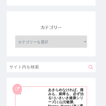
カテゴリー
あきらめなければ、痛
みも、麻痺も、必ず治
る! (いきいき健康シリ
ーズ) | 山元敏勝,