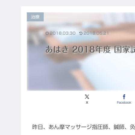
と、東洋医学
が果たすこれ
からの役割
治療
2018.03.30
2018.05.21
あはき 2018年度 国
X
Facebook
昨日、あん摩マッサージ指圧師、鍼師、