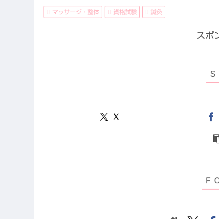
マッサージ・整体
資格試験
鍼灸
スポ
X