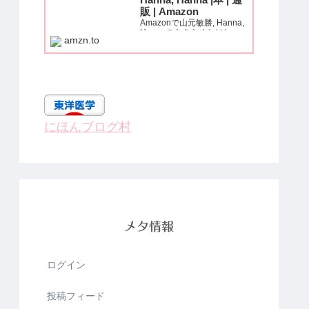
Hanna, Hanna |本 | 通
販 | Amazon
Amazonで山元敏勝, Hanna,
Hannaのあきらめなけれ
amzn.to
ば、痛みも、麻痺も、必ず治
る! (いきいき健康シリー
ズ)。アマゾンならポイント
還元本が多数。山元敏勝,
Hanna, Hanna作品ほか、お
急ぎ便対象商品は当日お届け
も可能。...
にほんブログ村
メタ情報
ログイン
投稿フィード