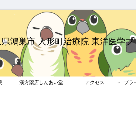
玉県鴻巣市 人形町治療院 東洋医学ブ
院
漢方薬店しんあい堂
アクセス
プラ