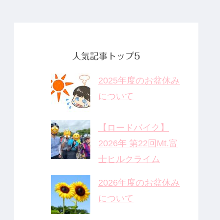
の薬」のDNA
と、これから
の鍼灸の役割
人気記事トップ5
2025年度のお盆休み
について
【ロードバイク】
2026年 第22回Mt.富
士ヒルクライム
2026年度のお盆休み
について