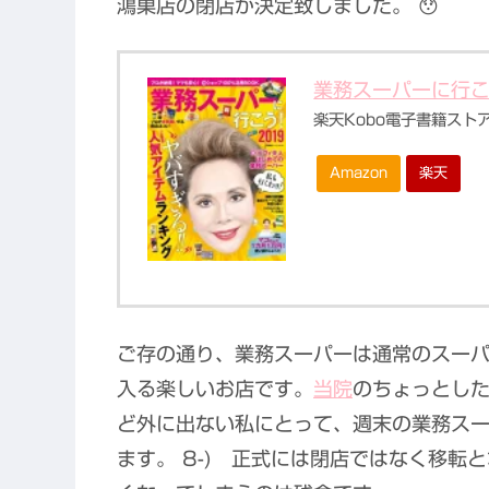
鴻巣店の閉店が決定致しました。 😯
業務スーパーに行こう
楽天Kobo電子書籍スト
Amazon
楽天
ご存の通り、業務スーパーは通常のスー
入る楽しいお店です。
当院
のちょっとし
ど外に出ない私にとって、週末の業務ス
ます。 8-) 正式には閉店ではなく移