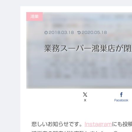
唯一の心残り
鴻巣
2018.03.18
2020.05.18
業務スーパー鴻巣店が閉
X
Facebook
悲しいお知らせです。
Instagram
にも投