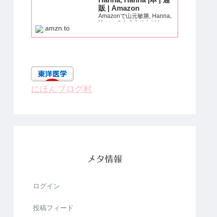
Hanna, Hanna |本 | 通
販 | Amazon
Amazonで山元敏勝, Hanna,
Hannaのあきらめなけれ
amzn.to
ば、痛みも、麻痺も、必ず治
る! (いきいき健康シリー
ズ)。アマゾンならポイント
還元本が多数。山元敏勝,
Hanna, Hanna作品ほか、お
急ぎ便対象商品は当日お届け
も可能。...
にほんブログ村
メタ情報
ログイン
投稿フィード