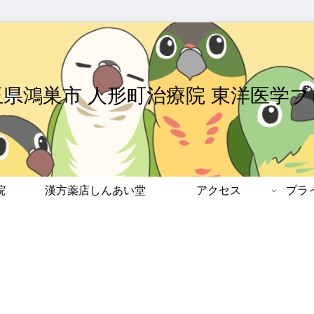
玉県鴻巣市 人形町治療院 東洋医学ブ
院
漢方薬店しんあい堂
アクセス
プラ