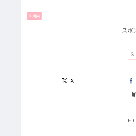
鴻巣
スポ
X