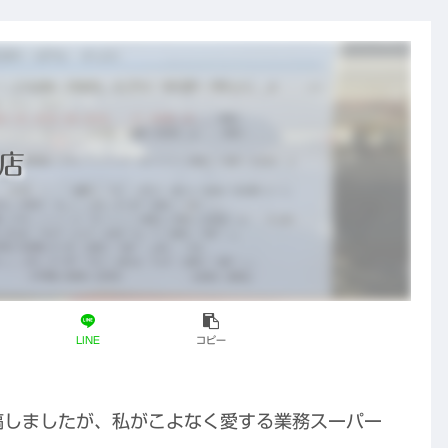
と、東洋医学
が果たすこれ
からの役割
店
LINE
コピー
稿しましたが、私がこよなく愛する業務スーパー