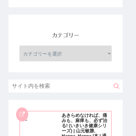
カテゴリー
あきらめなければ、痛
みも、麻痺も、必ず治
る! (いきいき健康シリ
ーズ) | 山元敏勝,