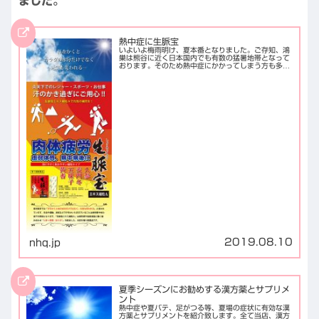
ました。
熱中症に生脈宝
いよいよ梅雨明け、夏本番となりました。ご存知、鴻
巣は熊谷に近く日本国内でも有数の猛暑地帯となって
おります。そのため熱中症にかかってしまう方も多
く、私の知り合いも昨年逝ってしまわれました。エア
コン、適切な水分補給で適切な自衛を行いましょう。
今...
2019.08.10
nhq.jp
夏季シーズンにお勧めする漢方薬とサプリメ
ント
熱中症や夏バテ、足がつる等、夏場の症状に有効な漢
方薬とサプリメントを紹介致します。全て当店、漢方