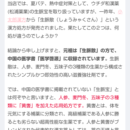
当店では、夏バテ、熱中症対策として、ウチダ和漢薬
(松浦薬業)の生脈宝を取り扱っていますが、一昨年、
小
太郎漢方
から「生脈散（しょうみゃくさん）」という
漢方処方が発売されました。果たしてこの２つは、何
処が違うのでしょうか？
結論から申し上げますと、
元祖は「生脈散」の方で、
中国の医学書「医学啓源」に収録されています。
生脈
散は、人参、麦門冬、五味子の3種類の生薬から構成さ
れたシンプルかつ即効性の高い滋養強壮剤です。
では、中国の医学書に掲載されていない「生脈宝」と
は何ぞやと言いますと、
人参、麦門冬、五味子の３種
類に「黄耆」を加えた応用処方です。
黄耆とは、体を
元気にする補薬に分類され、高級補薬である人参に勝
るとも劣らない超高性能な生薬です。人参と黄耆がブ