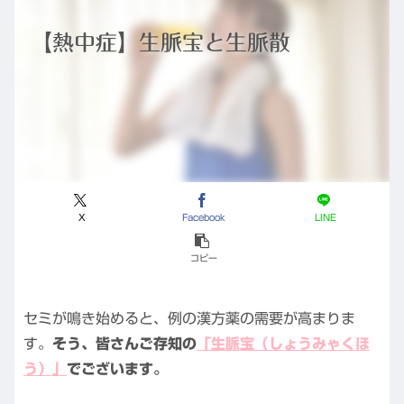
【熱中症】生脈宝と生脈散
X
Facebook
LINE
コピー
セミが鳴き始めると、例の漢方薬の需要が高まりま
す。
そう、皆さんご存知の
「生脈宝（しょうみゃくほ
う）」
でございます。