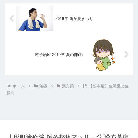
2019年 鴻巣夏まつり
逆子治療 2019年 夏の陣(1)
ホーム
治療
漢方薬
【熱中症】生脈宝と生
脈散
人形町治療院 鍼灸整体マッサージ 漢方薬店