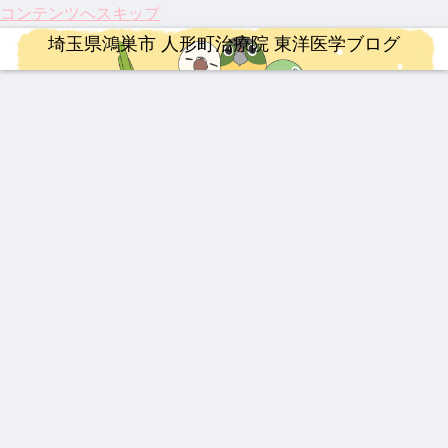
コンテンツへスキップ
埼玉県鴻巣市 人形町治療院 東洋医学ブログ
ロードバイク
治療
ロードバイク
婦人科疾患
治療
整形外科疾患
漢方薬
【ロ
【20
【イ
伝説
【膝
伝説
【熱
ード
26年
ンプ
の漢
関節
の膏
中
バイ
最
レ】
方湿
痛に
薬 下
症】
ク】
新】
MER
布 糾
希望
呂膏
生脈
202
つい
IDA
励根
の
宝と
治療
YNSA 山元式新頭針療法
連絡事項
整形外科疾患
治療
連絡事項
漢方薬
6年
に実
SCU
(キュ
光】
生脈
第22
用化
LTU
ウレ
国内
散
龍心
【追
202
激し
祝！
202
最強
回
へ！
RA
イコ
初・
ゴー
悼】
6年
い痛
保険
6年
の牛
Mt.
パー
RIM
ン)
半月
ルド
「鉄
度の
み、
適
度の
黄製
富士
キン
400
板の
SP
人」
ゴー
ぎっ
応。
お盆
品は
ヒル
ソン
再生
新ミ
山元
ルデ
くり
筋ジ
休み
どれ
クラ
病の
医療
婦人科疾患
治療
漢方薬
連絡事項
ミズ
敏勝
ンウ
腰に
スト
につ
だ？
イム
iPS
が承
乾燥
先
ィー
効く
ロフ
いて
！
細胞
認！
乳腺
202
202
202
粉末
生。
ク
漢方
ィ
治療
「富
炎、
5年
5年
6年4
HLP
休み
湿布
ー、
と、
山の
乳口
人形
注目
月 料
配合
なき
3億
東洋
薬」
炎に
町治
のサ
金改
情熱
円の
医学
の
も糾
療院
プリ
定の
と、
遺伝
が果
DNA
励根
来院
メン
ご案
今だ
子治
たす
と、
疾患
ト ベ
内
から
療薬
これ
これ
ベス
スト
言え
から
から
ト5
3
る唯
の役
の鍼
一の
割
灸の
心残
役割
り