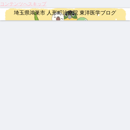
コンテンツへスキップ
埼玉県鴻巣市 人形町治療院 東洋医学ブログ
ロードバイク
治療
整形外科疾患
治療
ロードバイク
治療
漢方薬
【ロ
【20
激し
祝！
【イ
龍心
【熱
ード
26年
い痛
保険
ンプ
ゴー
中
バイ
最
み、
適
レ】
ルド
症】
ク】
新】
ぎっ
応。
MER
SP
生脈
202
つい
くり
筋ジ
IDA
新ミ
宝と
治療
YNSA 山元式新頭針療法
漢方薬
連絡事項
治療
婦人科疾患
連絡事項
6年
に実
腰に
スト
SCU
ミズ
生脈
第22
用化
効く
ロフ
LTU
乾燥
散
【膝
【追
202
202
202
伝説
202
回
へ！
漢方
ィ
RA
粉末
関節
悼】
5年
6年
5年
の漢
6年4
Mt.
パー
湿布
ー、
RIM
HLP
痛に
「鉄
注目
度の
人形
方湿
月 料
富士
キン
3億
400
配合
希望
人」
のサ
お盆
町治
布 糾
金改
ヒル
ソン
円の
の
山元
プリ
休み
療院
励根
定の
クラ
病の
遺伝
治療
婦人科疾患
漢方薬
整形外科疾患
光】
敏勝
メン
につ
来院
(キュ
ご案
イム
iPS
子治
国内
先
ト ベ
いて
疾患
ウレ
内
細胞
療薬
【振
乳腺
最強
伝説
初・
生。
スト
ベス
イコ
治療
り返
炎、
の牛
の膏
半月
休み
3
ト5
ン)
と、
り】
乳口
黄製
薬 下
板の
なき
東洋
202
炎に
品は
呂膏
再生
情熱
医学
5
も糾
どれ
医療
と、
が果
年、
励根
だ？
が承
今だ
たす
科学
！
認！
から
これ
が証
「富
言え
から
明し
山の
る唯
の役
た
薬」
一の
割
「鍼
の
心残
灸」
DNA
り
のス
と、
ゴい
これ