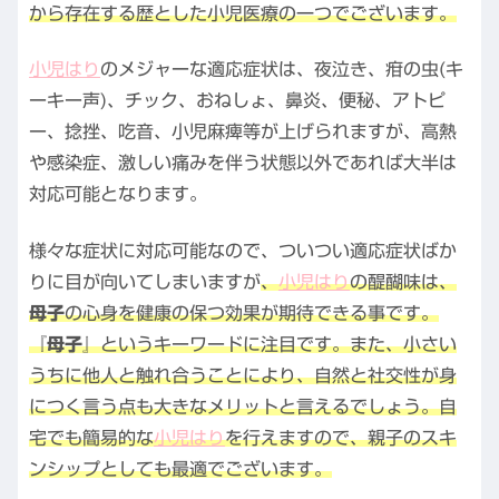
から存在する歴とした小児医療の一つでございます。
小児はり
のメジャーな適応症状は、夜泣き、疳の虫(キ
ーキー声)、チック、おねしょ、鼻炎、便秘、アトピ
ー、捻挫、吃音、小児麻痺等が上げられますが、高熱
や感染症、激しい痛みを伴う状態以外であれば大半は
対応可能となります。
様々な症状に対応可能なので、ついつい適応症状ばか
りに目が向いてしまいますが
、
小児はり
の醍醐味は、
母子
の心身を健康の保つ効果が期待できる事です。
『母子』
というキーワードに注目です。また、小さい
うちに他人と触れ合うことにより、自然と社交性が身
につく言う点も大きなメリットと言えるでしょう。自
宅でも簡易的な
小児はり
を行えますので、親子のスキ
ンシップとしても最適でございます。