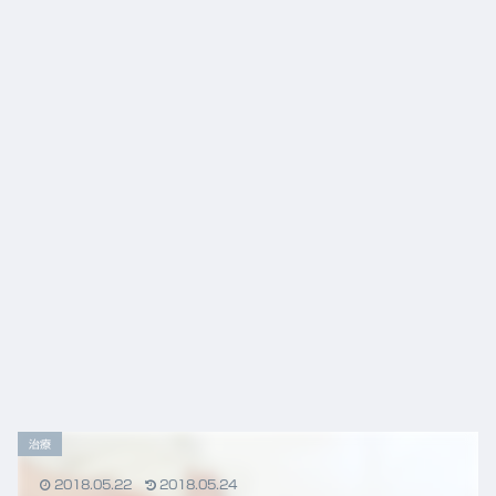
力！
から
知っ
の鍼
てお
灸の
きた
役割
い3
つの
最新
ニュ
ース
治療
2018.05.22
2018.05.24