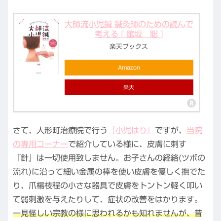
大師流小児鍼 鍼灸師のための読んで
考える [ 館坂 聡 ]
楽天ブックス
Amazon
楽天
さて、人形町治療院で行う
『小児はり』
ですが、
当院
の専用コーナー
で紹介している様に、皮膚に刺す
『針』は一切使用致しません。お子さんの経絡(ツボの
流れ)に沿って細い金属の棒を使い皮膚を優しく撫でた
り、爪楊枝程の小さな器具で皮膚をトントン軽く叩い
て弱刺激を与えたりして、症状の改善をはかります。
一見怪しい宗教の様に思われるかも知れませんが、昔