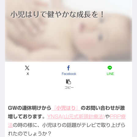
小児はりで健やかな成長を！
X
Facebook
LINE
コピー
GWの連休明けから
『小児はり』
のお問い合わせが激
増しております。
YNSA(山元式新頭針療法)
や
PRP療
法
の時の様に、小児はりの話題がテレビで取り上げら
れたのでしょうか？