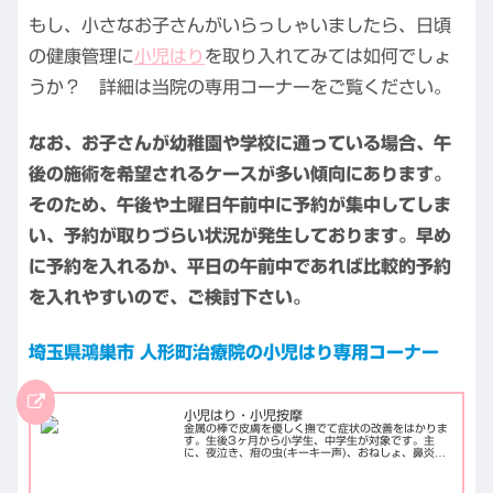
もし、小さなお子さんがいらっしゃいましたら、日頃
の健康管理に
小児はり
を取り入れてみては如何でしょ
うか？ 詳細は当院の専用コーナーをご覧ください。
なお、お子さんが幼稚園や学校に通っている場合、午
後の施術を希望されるケースが多い傾向にあります。
そのため、午後や土曜日午前中に予約が集中してしま
い、予約が取りづらい状況が発生しております。早め
に予約を入れるか、平日の午前中であれば比較的予約
を入れやすいので、ご検討下さい。
埼玉県鴻巣市 人形町治療院の小児はり専用コーナー
小児はり・小児按摩
金属の棒で皮膚を優しく撫でて症状の改善をはかりま
す。生後3ヶ月から小学生、中学生が対象です。主
に、夜泣き、疳の虫(キーキー声)、おねしょ、鼻炎、
便秘、アトピー、捻挫、吃り、脳性麻痺、発達障害等
に有効とされています。